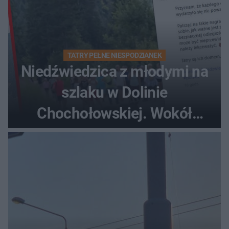
TATRY PEŁNE NIESPODZIANEK
Niedźwiedzica z młodymi na
szlaku w Dolinie
Chochołowskiej. Wokół
turyści!