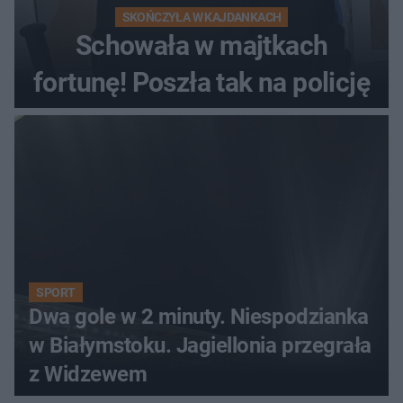
SKOŃCZYŁA W KAJDANKACH
Schowała w majtkach
fortunę! Poszła tak na policję
SPORT
Dwa gole w 2 minuty. Niespodzianka
w Białymstoku. Jagiellonia przegrała
z Widzewem