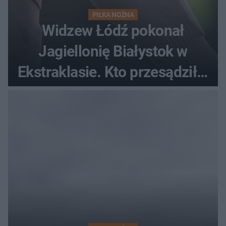
PIŁKA NOŻNA
Widzew Łódź pokonał
Jagiellonię Białystok w
Ekstraklasie. Kto przesądził o
losach meczu?