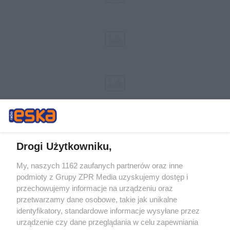
Drogi Użytkowniku,
My, naszych 1162 zaufanych partnerów oraz inne
Żaden utwór zamieszczony w serwisie nie może być powielany i
podmioty z Grupy ZPR Media uzyskujemy dostęp i
rozpowszechniany lub dalej rozpowszechniany w jakikolwiek sposób (w
przechowujemy informacje na urządzeniu oraz
tym także elektroniczny lub mechaniczny) na jakimkolwiek polu
eksploatacji w jakiejkolwiek formie, włącznie z umieszczaniem w
przetwarzamy dane osobowe, takie jak unikalne
Internecie bez pisemnej zgody właściciela praw. Jakiekolwiek użycie lub
identyfikatory, standardowe informacje wysyłane przez
wykorzystanie utworów w całości lub w części z naruszeniem prawa,
tzn. bez właściwej zgody, jest zabronione pod groźbą kary i może być
urządzenie czy dane przeglądania w celu zapewniania
ścigane prawnie.