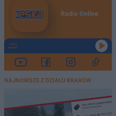
Radio Online
TERAZ
GRAMY
NAJNOWSZE Z DZIAŁU KRAKÓW