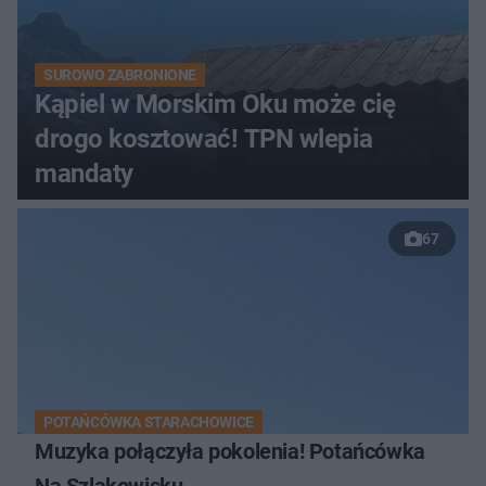
SUROWO ZABRONIONE
Kąpiel w Morskim Oku może cię
drogo kosztować! TPN wlepia
mandaty
67
POTAŃCÓWKA STARACHOWICE
Muzyka połączyła pokolenia! Potańcówka