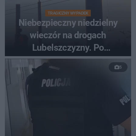
TRAGICZNY WYPADEK
Niebezpieczny niedzielny
wieczór na drogach
Lubelszczyzny. Po
nieudanym manewrze
5
wyprzedzania zginął
kierowca auta