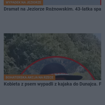
WYPADEK NA JEZIORZE
Dramat na Jeziorze Rożnowskim. 43-latka spadł
BOHATERSKA AKCJA NA RZECE
Kobieta z psem wypadli z kajaka do Dunajca. Fli