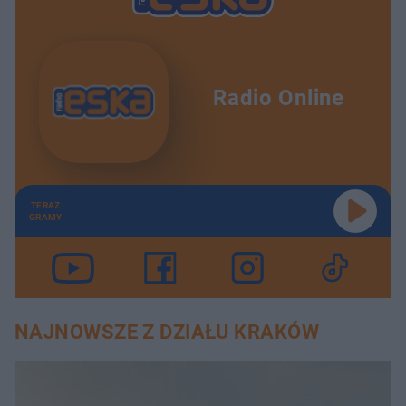
Radio Online
TERAZ
GRAMY
NAJNOWSZE Z DZIAŁU KRAKÓW