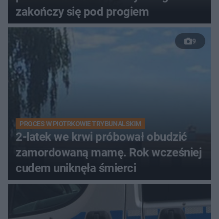
zakończy się pod progiem
9
PROCES W PIOTRKOWIE TRYBUNALSKIM
2-latek we krwi próbował obudzić
zamordowaną mamę. Rok wcześniej
cudem uniknęła śmierci