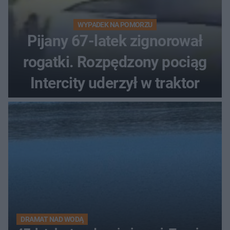
WYPADEK NA POMORZU
Pijany 67-latek zignorował
rogatki. Rozpędzony pociąg
Intercity uderzył w traktor
DRAMAT NAD WODĄ