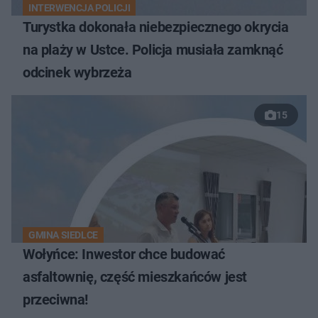
INTERWENCJA POLICJI
Turystka dokonała niebezpiecznego okrycia
na plaży w Ustce. Policja musiała zamknąć
odcinek wybrzeża
15
GMINA SIEDLCE
Wołyńce: Inwestor chce budować
asfaltownię, część mieszkańców jest
przeciwna!