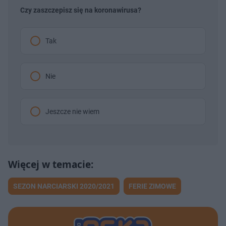
s
8
s
s
Â
9
d
d
Czy zaszczepisz się na koronawirusa?
%
o
o
t
p
u
r
ł
z
Tak
u
o
d
u
Nie
Jeszcze nie wiem
SEZON NARCIARSKI 2020/2021
FERIE ZIMOWE