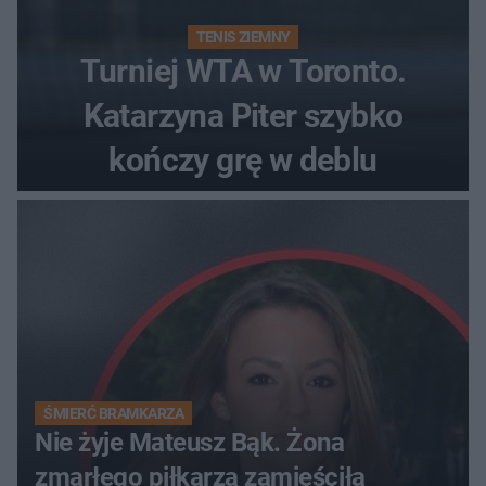
TENIS ZIEMNY
Turniej WTA w Toronto.
Katarzyna Piter szybko
kończy grę w deblu
ŚMIERĆ BRAMKARZA
Nie żyje Mateusz Bąk. Żona
zmarłego piłkarza zamieściła