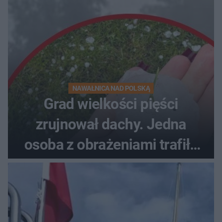
NAWAŁNICA NAD POLSKĄ
Grad wielkości pięści
zrujnował dachy. Jedna
osoba z obrażeniami trafiła
do szpitala