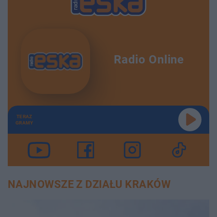
Radio Online
TERAZ
GRAMY
NAJNOWSZE Z DZIAŁU KRAKÓW