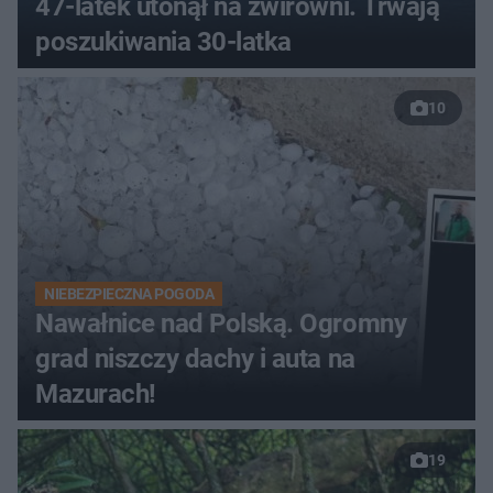
47-latek utonął na żwirowni. Trwają
poszukiwania 30-latka
10
NIEBEZPIECZNA POGODA
Nawałnice nad Polską. Ogromny
grad niszczy dachy i auta na
Mazurach!
19