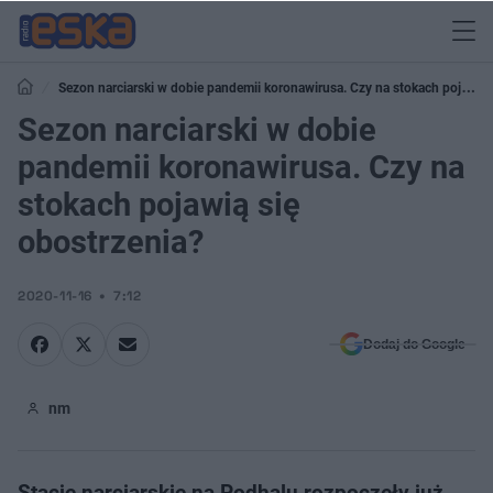
Sezon narciarski w dobie pandemii koronawirusa. Czy na stokach pojawią
się obostrzenia?
Sezon narciarski w dobie
pandemii koronawirusa. Czy na
stokach pojawią się
obostrzenia?
2020-11-16
7:12
Dodaj do Google
nm
Stacje narciarskie na Podhalu rozpoczęły już