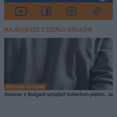
NAJNOWSZE Z DZIAŁU KRAKÓW
BRUTALNY PROCEDER
Sutener z Bułgarii urządził kobietom piekło. Jedn