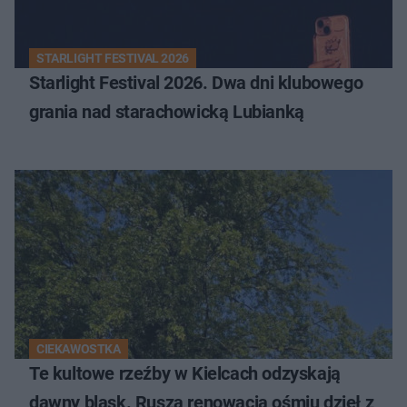
STARLIGHT FESTIVAL 2026
Starlight Festival 2026. Dwa dni klubowego
grania nad starachowicką Lubianką
CIEKAWOSTKA
Te kultowe rzeźby w Kielcach odzyskają
dawny blask. Rusza renowacja ośmiu dzieł z