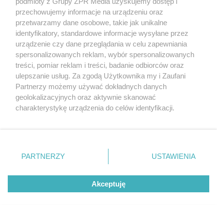
podmioty z Grupy ZPR Media uzyskujemy dostęp i
PIŁKA NOŻNA
przechowujemy informacje na urządzeniu oraz
Śląsk Wrocław - Cracovia. Kto
przetwarzamy dane osobowe, takie jak unikalne
identyfikatory, standardowe informacje wysyłane przez
faworytem niedzielnego starcia?
urządzenie czy dane przeglądania w celu zapewniania
spersonalizowanych reklam, wybór spersonalizowanych
treści, pomiar reklam i treści, badanie odbiorców oraz
ulepszanie usług. Za zgodą Użytkownika my i Zaufani
Partnerzy możemy używać dokładnych danych
geolokalizacyjnych oraz aktywnie skanować
charakterystykę urządzenia do celów identyfikacji.
Ponieważ cenimy Twoją prywatność, prosimy o zgodę na
korzystanie z tych technologii poprzez kliknięcie
„Akceptuję”. Zgoda jest dobrowolna i zawsze możesz ją
PIŁKA NOŻNA
zmienić/wycofać klikając przycisk ustawień prywatności
PARTNERZY
USTAWIENIA
Mecz Jagiellonia Białystok.
znajdujący się w lewym dolnym rogu strony
. Niektóre
rodzaje przetwarzania danych nie wymagają zgody
Spotkanie z Pogonią Szczecin
Akceptuję
użytkownika, ale masz prawo sprzeciwić się takiemu
zostało przełożone
przetwarzaniu. Preferencje będą miały zastosowanie tylko
na tej witrynie.