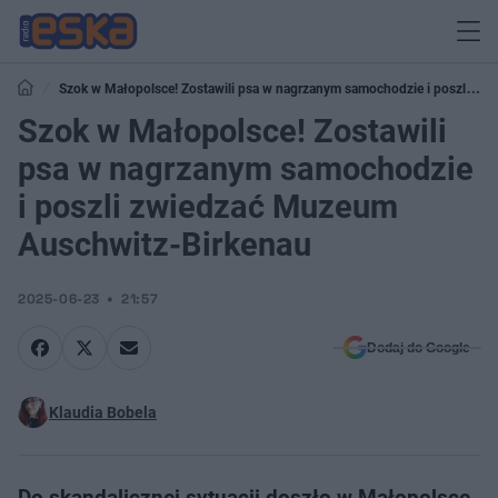
Szok w Małopolsce! Zostawili psa w nagrzanym samochodzie i poszli
zwiedzać Muzeum Auschwitz-Birkenau
Szok w Małopolsce! Zostawili
psa w nagrzanym samochodzie
i poszli zwiedzać Muzeum
Auschwitz-Birkenau
2025-06-23
21:57
Dodaj do Google
Klaudia Bobela
Do skandalicznej sytuacji doszło w Małopolsce.