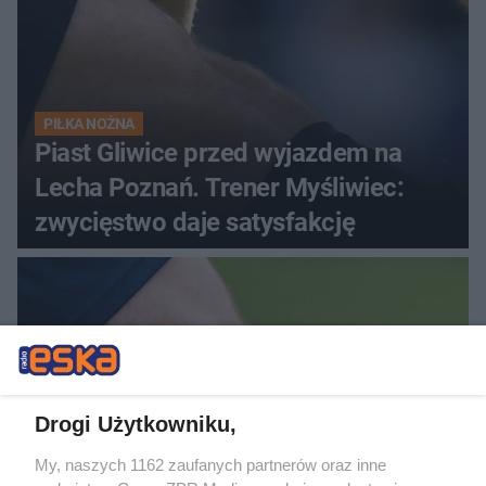
PIŁKA NOŻNA
Piast Gliwice przed wyjazdem na
Lecha Poznań. Trener Myśliwiec:
zwycięstwo daje satysfakcję
Drogi Użytkowniku,
My, naszych 1162 zaufanych partnerów oraz inne