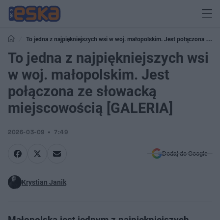
To jedna z najpiękniejszych wsi w woj. małopolskim. Jest połączona ze
słowacką miejscowością [GALERIA]
To jedna z najpiękniejszych wsi
w woj. małopolskim. Jest
połączona ze słowacką
miejscowością [GALERIA]
2026-03-09
7:49
Dodaj do Google
Krystian Janik
Małopolska jest jednym z najpiękniejszych