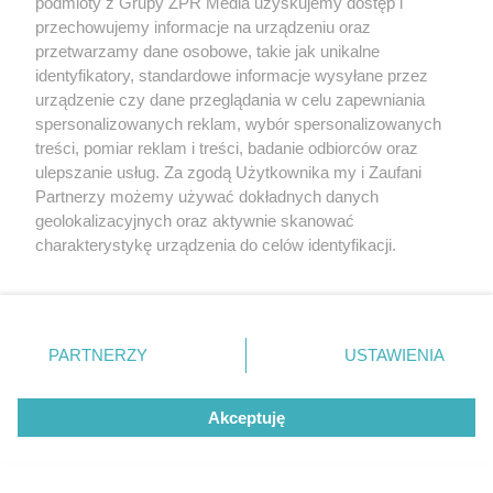
podmioty z Grupy ZPR Media uzyskujemy dostęp i
przechowujemy informacje na urządzeniu oraz
przetwarzamy dane osobowe, takie jak unikalne
identyfikatory, standardowe informacje wysyłane przez
urządzenie czy dane przeglądania w celu zapewniania
spersonalizowanych reklam, wybór spersonalizowanych
treści, pomiar reklam i treści, badanie odbiorców oraz
ulepszanie usług. Za zgodą Użytkownika my i Zaufani
Partnerzy możemy używać dokładnych danych
geolokalizacyjnych oraz aktywnie skanować
charakterystykę urządzenia do celów identyfikacji.
Ponieważ cenimy Twoją prywatność, prosimy o zgodę na
korzystanie z tych technologii poprzez kliknięcie
„Akceptuję”. Zgoda jest dobrowolna i zawsze możesz ją
zmienić/wycofać klikając przycisk ustawień prywatności
PARTNERZY
USTAWIENIA
znajdujący się w lewym dolnym rogu strony
. Niektóre
rodzaje przetwarzania danych nie wymagają zgody
Akceptuję
użytkownika, ale masz prawo sprzeciwić się takiemu
przetwarzaniu. Preferencje będą miały zastosowanie tylko
na tej witrynie.
Żaden utwór zamieszczony w serwisie nie może być powielany i