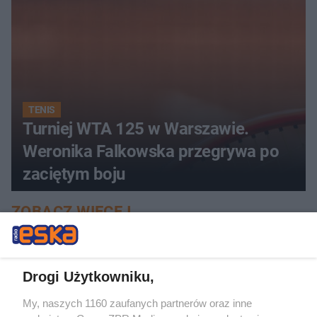
TENIS
Turniej WTA 125 w Warszawie.
Weronika Falkowska przegrywa po
zaciętym boju
ZOBACZ WIĘCEJ
Drogi Użytkowniku,
My, naszych 1160 zaufanych partnerów oraz inne