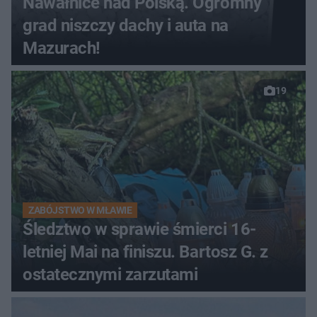
Nawałnice nad Polską. Ogromny
grad niszczy dachy i auta na
Mazurach!
19
ZABÓJSTWO W MŁAWIE
Śledztwo w sprawie śmierci 16-
letniej Mai na finiszu. Bartosz G. z
ostatecznymi zarzutami