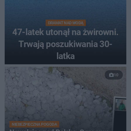
DRAMAT NAD WODĄ
47-latek utonął na żwirowni.
Trwają poszukiwania 30-
latka
10
NIEBEZPIECZNA POGODA