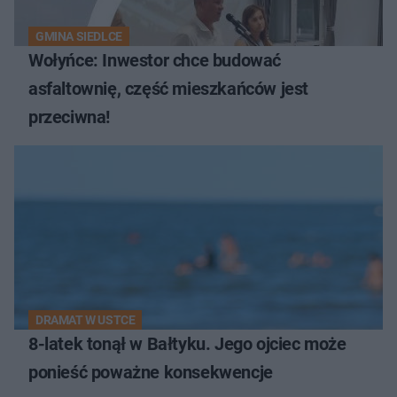
GMINA SIEDLCE
Wołyńce: Inwestor chce budować
asfaltownię, część mieszkańców jest
przeciwna!
DRAMAT W USTCE
8-latek tonął w Bałtyku. Jego ojciec może
ponieść poważne konsekwencje