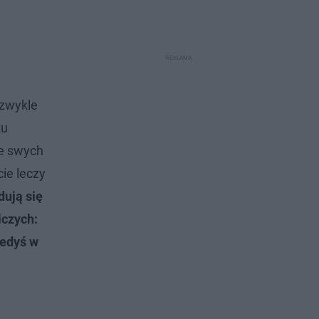
ezwykle
ku
ze swych
ie leczy
dują się
iczych:
iedyś w