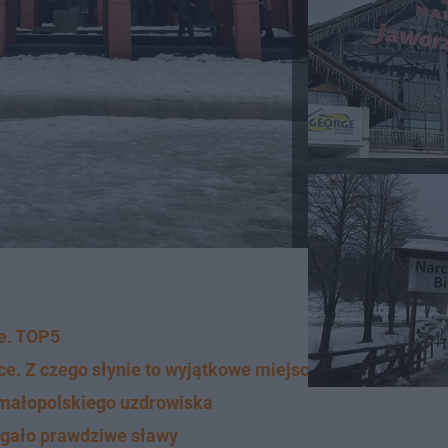
ce. TOP5
ce. Z czego słynie to wyjątkowe miejsce?
o małopolskiego uzdrowiska
iągało prawdziwe sławy