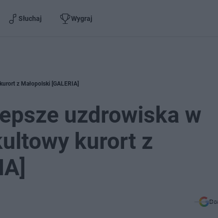
Słuchaj
Wygraj
 kurort z Małopolski [GALERIA]
jlepsze uzdrowiska w
ultowy kurort z
IA]
Do