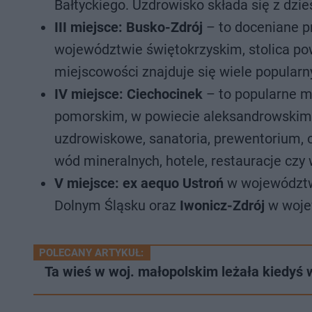
Bałtyckiego. Uzdrowisko składa się z dzies
III miejsce: Busko-Zdrój
– to doceniane p
województwie świętokrzyskim, stolica po
miejscowości znajduje się wiele popularn
IV miejsce: Ciechocinek
– to popularne m
pomorskim, w powiecie aleksandrowskim, 
uzdrowiskowe, sanatoria, prewentorium, o
wód mineralnych, hotele, restauracje czy w
V miejsce: ex aequo Ustroń
w województwi
Dolnym Śląsku oraz
Iwonicz-Zdrój
w woje
POLECANY ARTYKUŁ:
Ta wieś w woj. małopolskim leżała kiedyś 