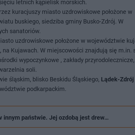
ięciu letnich kąpielisk morskich.
rzez kuracjuszy miasto uzdrowiskowe położone w
wiatu buskiego, siedziba gminy Busko-Zdrój. W
ych sanatoriów.
iasto uzdrowiskowe położone w województwie ku
na Kujawach. W miejscowości znajdują się m.in. s
środki wypoczynkowe , zakłady przyrodolecznicze, 
arzelnia soli.
e śląskim, blisko Beskidu Śląskiego,
Lądek-Zdrój
wództwie podkarpackim.
w innym państwie. Jej ozdobą jest drew…