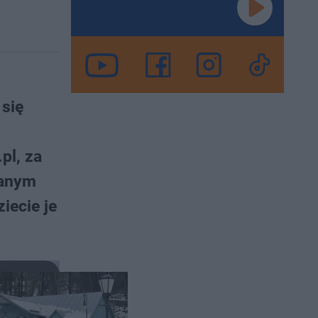
 się
pl, za
wanym
iecie je