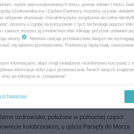
klam, wybór spersonalizowanych treści, pomiar reklam i treści, bad
 zgodą Użytkownika my i Zaufani Partnerzy możemy używać dokład
az aktywnie skanować charakterystykę urządzenia do celów identyfi
ść, prosimy o zgodę na korzystanie z tych technologii poprzez klikn
a i zawsze możesz ją zmienić/wycofać klikając przycisk ustawień pr
ogu strony
. Niektóre rodzaje przetwarzania danych nie wymagaj
iwić się takiemu przetwarzaniu. Preferencje będą miały zastosowanie
popularniejszych miejscowości uzdrowiskowych w P
szymi informacjami, abyś mógł świadomie i komfortowo korzystać z
m, w powiecie nowosądeckim, w gminie miejsko-wie
gółowe informacje dotyczące przetwarzania Twoich danych znajdzi
s
oraz po kliknięciu w „Ustawienia”.
 w malowniczym Beskidzie Sądeckim, w dolinie pot
ój otaczają wzgórza Góry Parkowej, Krzyżowej, Jas
USTAWIENIA
rku Krajobrazowego i stanowi bazę wypadową w mi
larne uzdrowisko, położone w północnej części
wiecie kołobrzeskim, u ujścia Parsęty do Morza