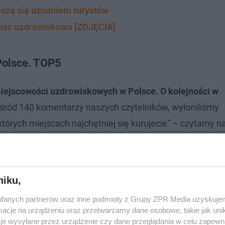
ieszą się uznaniem turystów
wość uzdrowiskowa [ZDJĘCIA]
Polsce. TOP5
miejscowości uzdrowiskowych w Polsce. O kolejności w
śród 140 komentarzy naszych czytelników, wyłoniliśmy
których miejscach najchętniej się kurujecie” – czytamy 
uzdrowisk w naszym kraju:
niku,
fanych partnerów oraz inne podmioty z Grupy ZPR Media uzyskujem
cje na urządzeniu oraz przetwarzamy dane osobowe, takie jak unika
je wysyłane przez urządzenie czy dane przeglądania w celu zapewn