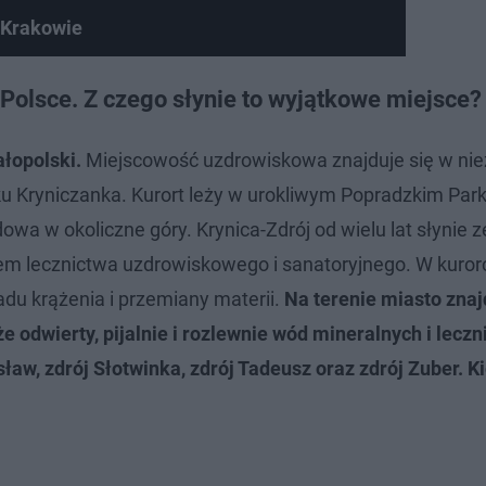
 Krakowie
 Polsce. Z czego słynie to wyjątkowe miejsce?
łopolski.
Miejscowość uzdrowiskowa znajduje się w ni
u Kryniczanka. Kurort leży w urokliwym Popradzkim Par
wa w okoliczne góry. Krynica-Zdrój od wielu lat słynie 
m lecznictwa uzdrowiskowego i sanatoryjnego. W kurorc
du krążenia i przemiany materii.
Na terenie miasto znaj
że odwierty, pijalnie i rozlewnie wód mineralnych i leczn
sław, zdrój Słotwinka, zdrój Tadeusz oraz zdrój Zuber. K