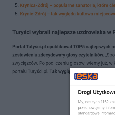
Krynica-Zdrój – popularne sanatoria, które c
Krynic-Zdrój – tak wygląda kultowa miejsco
Turyści wybrali najlepsze uzdrowiska w 
Portal Tutyści.pl opublikował TOP5 najlepszych 
zestawieniu zdecydowały głosy czytelników.
„Spo
zwycięzców. Po podliczeniu głosów, wiemy już, w 
portalu Turyści.pl.
Tak wygląda TOP5 najlepszych 
Drogi Użytkow
My, naszych 1162 zau
przechowujemy informa
standardowe informac