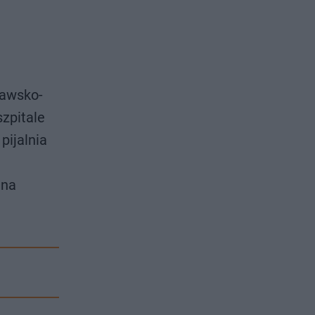
jawsko-
zpitale
pijalnia
na