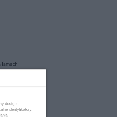
na łamach
y dostęp i
lne identyfikatory,
iania