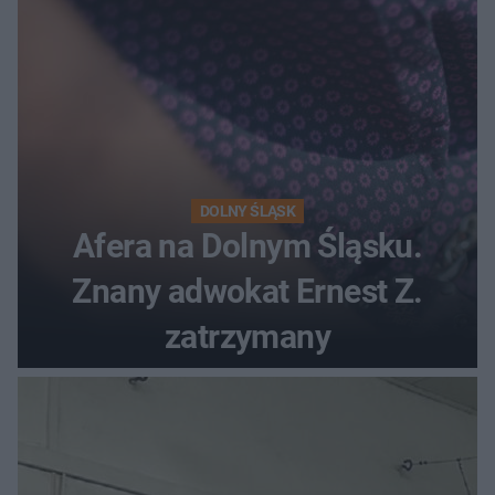
DOLNY ŚLĄSK
Afera na Dolnym Śląsku.
Znany adwokat Ernest Z.
zatrzymany