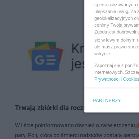
spersonalizowanych re
ulepszanie usług. Za
geolokalizacyjnych or
cenimy Twoją prywatno
Zgoda jest dobrowoln
się w lewym dolnym r
ale masz prawo sprzec
witrynie.
Zapoznaj się z poniż
internetowych. Szcze
Prywatności
i
Cookie
PARTNERZY
Trwają zbiórki dla rocznej Poli, córki z
W liście poinformowano również o zatwierdzeniu
d
pary, Poli, która po śmierci rodziców została sierotą