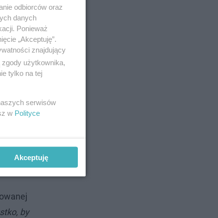
anie odbiorców oraz
nych danych
kacji. Ponieważ
ięcie „Akceptuję”.
ywatności znajdujący
ą zgody użytkownika,
 tylko na tej
 naszych serwisów
esz w
Polityce
Akceptuję
owanej
stko, by