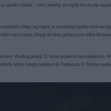
, opieki i ciepła – choć wiemy, że nigdy nie da się wypeł
zastrzelił córkę i jej męża, a wcześniej ciężko ranił swoj
rodni mężczyzna zbiegł do lasu, gdzie przez kilka dni p
orem. Według policji, 57-latek popełnił samobójstwo. W
biste, które mogły należeć do Tadeusza D. Policja apeluj