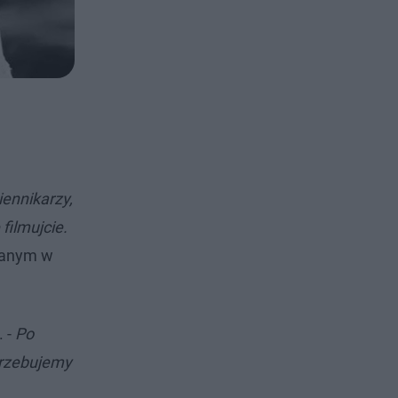
iennikarzy,
filmujcie.
owanym w
 -
Po
otrzebujemy