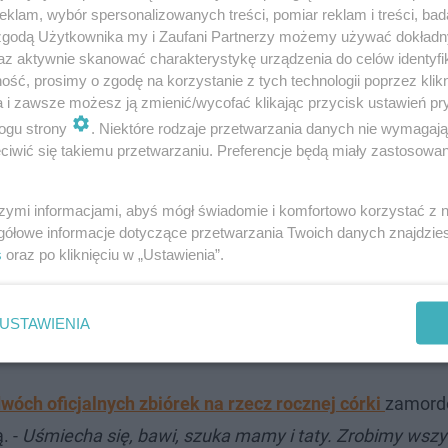
klam, wybór spersonalizowanych treści, pomiar reklam i treści, bad
 zgodą Użytkownika my i Zaufani Partnerzy możemy używać dokład
az aktywnie skanować charakterystykę urządzenia do celów identyfi
ść, prosimy o zgodę na korzystanie z tych technologii poprzez klikn
a i zawsze możesz ją zmienić/wycofać klikając przycisk ustawień pr
ogu strony
. Niektóre rodzaje przetwarzania danych nie wymagaj
iwić się takiemu przetwarzaniu. Preferencje będą miały zastosowanie
szymi informacjami, abyś mógł świadomie i komfortowo korzystać z
gółowe informacje dotyczące przetwarzania Twoich danych znajdzi
s
oraz po kliknięciu w „Ustawienia”.
USTAWIENIA
amordowanej pary
wóch oficjalnych zbiórek na rzecz rocznej córki
zamord
. -
Uśmiecha się, bawi, szuka mamy i taty. Zrobimy wszy