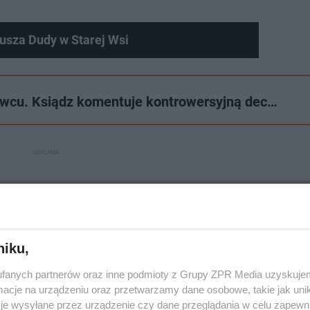
usza Dudy w Starej Wsi
wcu. Ksiądz komentuje kontrowersyjną dec…
niku,
fanych partnerów oraz inne podmioty z Grupy ZPR Media uzyskujem
cje na urządzeniu oraz przetwarzamy dane osobowe, takie jak unika
je wysyłane przez urządzenie czy dane przeglądania w celu zapewn