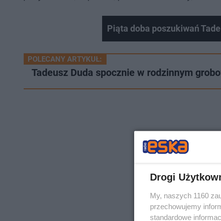
Piąta doba poszukiwań Tade
POLECANY ARTYKUŁ:
Tadeusz Duda spocznie w rodzinnym grobo
Drogi Użytkow
My, naszych 1160 zau
przechowujemy informa
standardowe informac