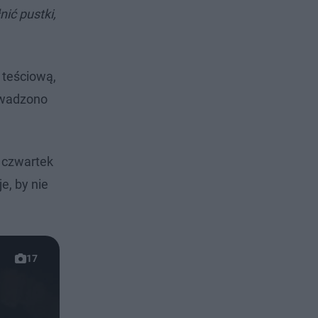
nić pustki,
ą teściową,
rowadzono
 czwartek
e, by nie
17