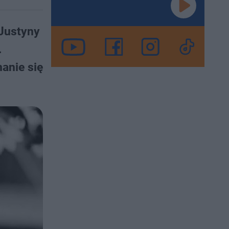
 Justyny
.
anie się