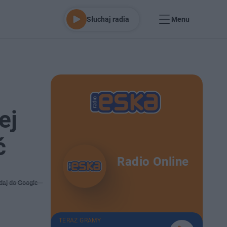
Słuchaj radia
Menu
ej
ć
Radio Online
daj do Google
TERAZ GRAMY