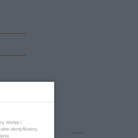
y dostęp i
lne identyfikatory,
iania