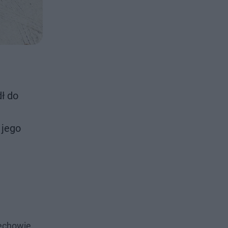
ł do
 jego
iechowie