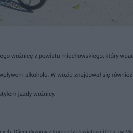
niego woźnicę z powiatu miechowskiego, który wpad
wpływem alkoholu. W wozie znajdował się również
stylem jazdy woźnicy.
nych. Oficer dyżurny z Komendy Powiatowej Policji w M