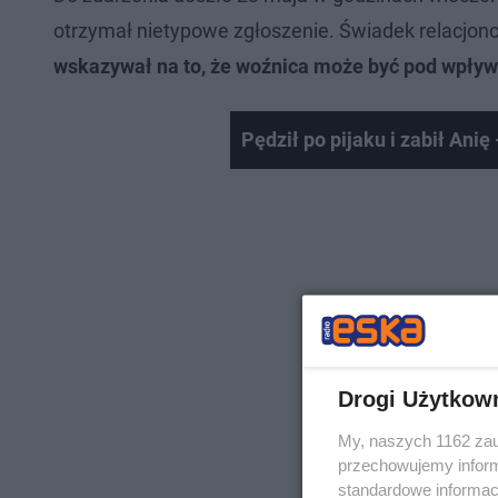
otrzymał nietypowe zgłoszenie. Świadek relacjono
wskazywał na to, że woźnica może być pod wpły
Pędził po pijaku i zabił An
Drogi Użytkow
My, naszych 1162 zau
przechowujemy informa
standardowe informac