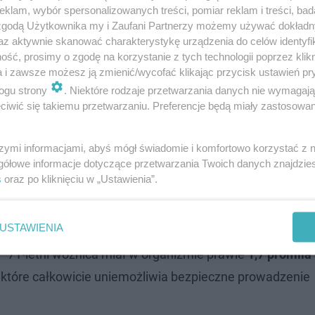
klam, wybór spersonalizowanych treści, pomiar reklam i treści, bad
 zgodą Użytkownika my i Zaufani Partnerzy możemy używać dokład
ast trafiła do dzielnicowych z Posterunku Policji w Racł
az aktywnie skanować charakterystykę urządzenia do celów identyfi
ść, prosimy o zgodę na korzystanie z tych technologii poprzez klikn
nia. Ich wysiłki szybko przyniosły rezultaty – na tereni
a i zawsze możesz ją zmienić/wycofać klikając przycisk ustawień pr
ny, który
swój "przystanek" znalazł w pobliskim rowie.
T
ogu strony
. Niektóre rodzaje przetwarzania danych nie wymagaj
iwić się takiemu przetwarzaniu. Preferencje będą miały zastosowanie
 zatrzymania.
szymi informacjami, abyś mógł świadomie i komfortowo korzystać z
ownicy znaleźli ciało młodego mężczyzny
gółowe informacje dotyczące przetwarzania Twoich danych znajdzi
s
oraz po kliknięciu w „Ustawienia”.
lkoholu
USTAWIENIA
 71-letni woźnica miał w organizmie prawie
1,7 promila
 które całkowicie uniemożliwia bezpieczne prowadzenie