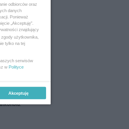
anie odbiorców oraz
nych danych
awicach.
kacji. Ponieważ
ięcie „Akceptuję”.
e gminy
ywatności znajdujący
o właśnie
ą zgody użytkownika,
 tylko na tej
 naszych serwisów
esz w
Polityce
Akceptuję
 alkoholu
.