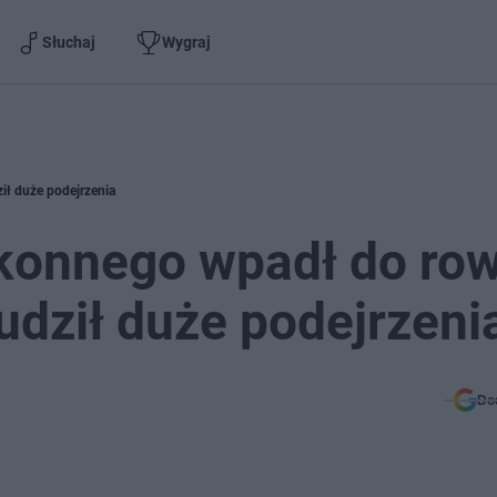
Słuchaj
Wygraj
ił duże podejrzenia
konnego wpadł do row
udził duże podejrzeni
Do