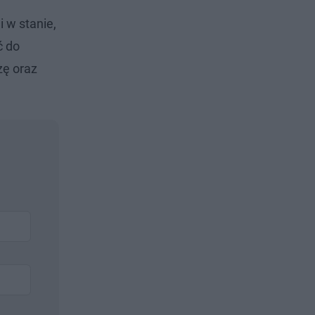
 w stanie,
ć do
zę oraz