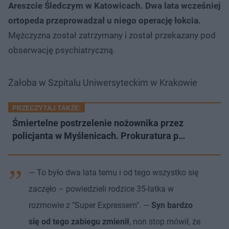
Areszcie Śledczym w Katowicach. Dwa lata wcześniej
ortopeda przeprowadzał u niego operację łokcia.
Mężczyzna został zatrzymany i został przekazany pod
obserwację psychiatryczną.
Żałoba w Szpitalu Uniwersyteckim w Krakowie
PRZECZYTAJ TAKŻE:
Śmiertelne postrzelenie nożownika przez
policjanta w Myślenicach. Prokuratura p…
— To było dwa lata temu i od tego wszystko się
zaczęło – powiedzieli rodzice 35-latka w
rozmowie z "Super Expressem". —
Syn bardzo
się od tego zabiegu zmienił
, non stop mówił, że