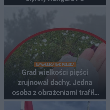
NAWAŁNICA NAD POLSKĄ
Grad wielkości pięści
zrujnował dachy. Jedna
osoba z obrażeniami trafiła
do szpitala