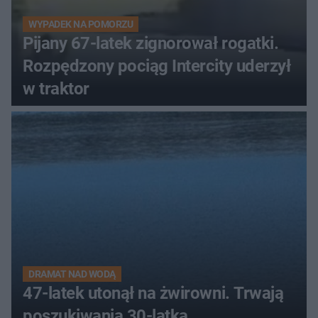
WYPADEK NA POMORZU
Pijany 67-latek zignorował rogatki.
Rozpędzony pociąg Intercity uderzył
w traktor
DRAMAT NAD WODĄ
47-latek utonął na żwirowni. Trwają
poszukiwania 30-latka