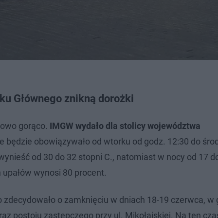
nku Głównego znikną dorożki
kowo gorąco.
IMGW wydało dla stolicy województwa
óre będzie obowiązywało od wtorku od godz. 12:30 do śro
nieść od 30 do 32 stopni C., natomiast w nocy od 17 do
 upałów wynosi 80 procent.
o zdecydowało o zamknięciu w dniach 18-19 czerwca, w 
z postoju zastępczego przy ul. Mikołajskiej. Na ten cza