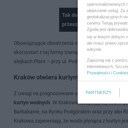
spersonalizowanych re
ulepszanie usług. Za
Tak dopingowano naszym w s
geolokalizacyjnych or
cenimy Twoją prywatno
przeszkodził nawet ulewny 
Zgoda jest dobrowoln
się w lewym dolnym r
Obowiązujące obostrzenia nie oznaczają jednak, ż
ale masz prawo sprzec
witrynie.
skorzystać z tej formy transportu na zacienionych
Zapoznaj się z poniż
alejkach Plant – przy ul. Podzamcze, pomiędzy ul. 
internetowych. Szcze
Prywatności
i
Cookie
Kraków otwiera kurtyny wodne
PARTNERZY
Z uwagi na prognozowane upały zdecydowano nie t
kurtyn wodnych
. W Krakowie znajdują się one w p
Barbakanie, na Rynku Podgórskim oraz przy alei R
Krakowa zapewniają, że woda płynąca z kurtyn jes