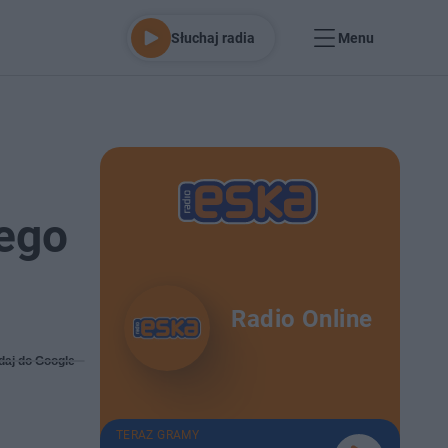
Słuchaj radia
Menu
nego
Radio Online
daj do Google
TERAZ GRAMY