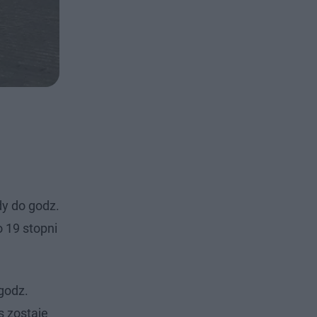
dy do godz.
 19 stopni
godz.
s zostaje