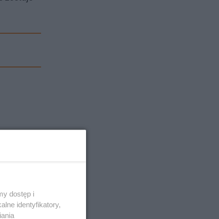
y dostęp i
lne identyfikatory,
iania