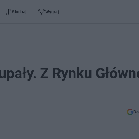
Słuchaj
Wygraj
 upały. Z Rynku Głów
Do