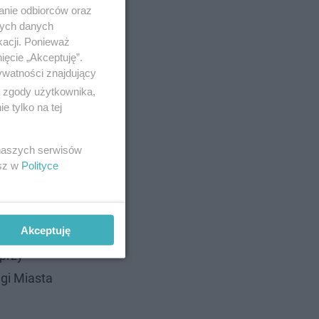
anie odbiorców oraz
nych danych
kacji. Ponieważ
ięcie „Akceptuję”.
ywatności znajdujący
ą zgody użytkownika,
e można
 tylko na tej
oraz na
 naszych serwisów
esz w
Polityce
Akceptuję
chomieniu
 przy
gi Miasta