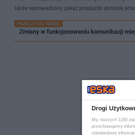
także wprowadzony zakaz przejazdu dorożek prze
PRZECZYTAJ TAKŻE:
Zmiany w funkcjonowaniu komunikacji mie
Drogi Użytkow
My, naszych 1160 zau
przechowujemy informa
standardowe informac