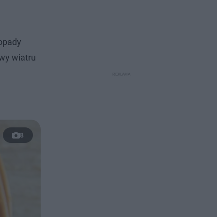
 opady
wy wiatru
8