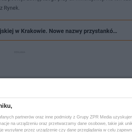
z Rynek.
jskiej w Krakowie. Nowe nazwy przystankó…
niku,
fanych partnerów oraz inne podmioty z Grupy ZPR Media uzyskujem
cje na urządzeniu oraz przetwarzamy dane osobowe, takie jak unika
je wysyłane przez urządzenie czy dane przeglądania w celu zapewn