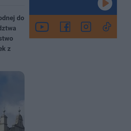
odnej do
dztwa
stwo
ek z