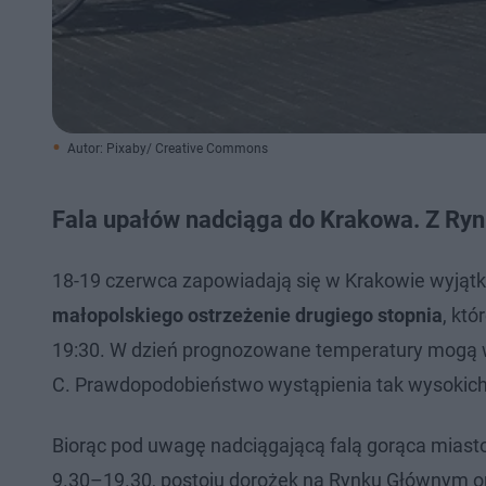
Autor: Pixaby/ Creative Commons
Fala upałów nadciąga do Krakowa. Z Ry
18-19 czerwca zapowiadają się w Krakowie wyjąt
małopolskiego ostrzeżenie drugiego stopnia
, kt
19:30. W dzień prognozowane temperatury mogą wy
C. Prawdopodobieństwo wystąpienia tak wysokich
Biorąc pod uwagę nadciągającą falą gorąca miast
9.30–19.30, postoju dorożek na Rynku Głównym ora