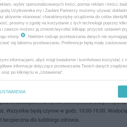
klam, wybór spersonalizowanych treści, pomiar reklam i treści, bad
 zgodą Użytkownika my i Zaufani Partnerzy możemy używać dokład
trefach kibica w Krakowie na Euro 2024! Nie
az aktywnie skanować charakterystykę urządzenia do celów identyfi
ść, prosimy o zgodę na korzystanie z tych technologii poprzez klikn
deszcz
a i zawsze możesz ją zmienić/wycofać klikając przycisk ustawień pr
ogu strony
. Niektóre rodzaje przetwarzania danych nie wymagaj
e dorożki znikają z całego Starego Miasta. Wciąż będzi
iwić się takiemu przetwarzaniu. Preferencje będą miały zastosowanie
 postojach zastępczych. Te znajdują się przy Barbakanie 
szymi informacjami, abyś mógł świadomie i komfortowo korzystać z
Sienną a ul. Mikołajską.
gółowe informacje dotyczące przetwarzania Twoich danych znajdzi
s
oraz po kliknięciu w „Ustawienia”.
USTAWIENIA
ylko o zamknięciu postojów dorożek, ale również
o uru
ięciu lokalizacjach: na Rynku Głównym, na Małym Rynku,
óż. Wszystkie będą czynne w godz. 10:00-19:00. Wodocią
t bezpieczna dla ludzkiego zdrowia.