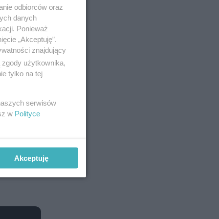
anie odbiorców oraz
nych danych
kacji. Ponieważ
ięcie „Akceptuję”.
ywatności znajdujący
ą zgody użytkownika,
 tylko na tej
 naszych serwisów
esz w
Polityce
Akceptuję