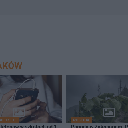
RAKÓW
IEDZIEĆ!
POGODA
elefonów w szkołach od 1
Pogoda w Zakopanem. P