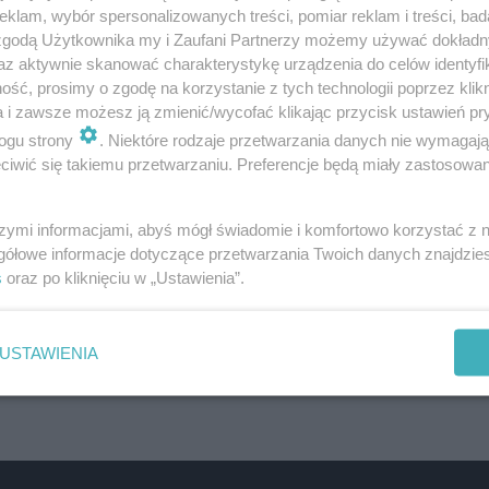
klam, wybór spersonalizowanych treści, pomiar reklam i treści, bad
 zgodą Użytkownika my i Zaufani Partnerzy możemy używać dokład
az aktywnie skanować charakterystykę urządzenia do celów identyfi
ść, prosimy o zgodę na korzystanie z tych technologii poprzez klikn
a i zawsze możesz ją zmienić/wycofać klikając przycisk ustawień pr
ogu strony
. Niektóre rodzaje przetwarzania danych nie wymagaj
iwić się takiemu przetwarzaniu. Preferencje będą miały zastosowanie
wrzucać do tego samego worka co inne
szymi informacjami, abyś mógł świadomie i komfortowo korzystać z
gółowe informacje dotyczące przetwarzania Twoich danych znajdzi
, a z drugiej strony też nie można kultury
s
oraz po kliknięciu w „Ustawienia”.
osobnego, co nie jest częścią na przykład
ra jak najbardziej jest jej częścią - mówi.
USTAWIENIA