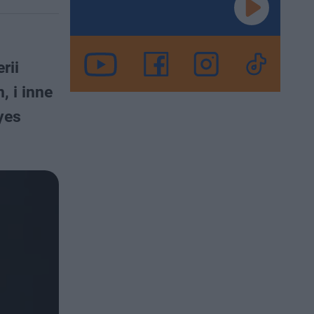
rii
 i inne
yes