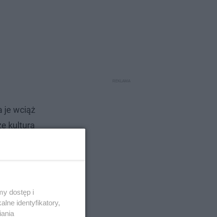
 je wciąż
e kultura
y dostęp i
lne identyfikatory,
iania