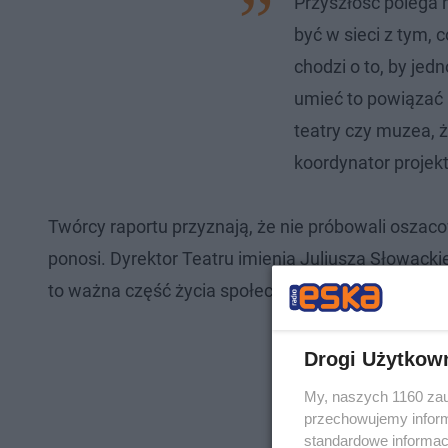
Przyszłość polega 
być w sieci z tym,
chodzi o to, by jed
umieć to powiązać 
teatry czy muzea, 
koordynator projek
Twórcy raportu przyznają, że nie próbowali oszac
ponosi. Dyrektor Teatru imienia Juliusza Słowacki
to ważna część życia społecznego.
Drogi Użytkow
My, naszych 1160 zau
przechowujemy informa
standardowe informac