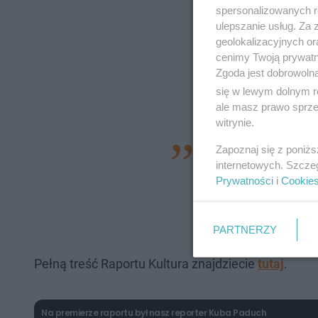
spersonalizowanych re
ulepszanie usług. Za
geolokalizacyjnych or
cenimy Twoją prywatno
Zgoda jest dobrowoln
się w lewym dolnym r
ale masz prawo sprzec
witrynie.
Nie można kultury 
Zapoznaj się z poniż
internetowych. Szcze
dziedziny po prostu
Prywatności
i
Cookie
traktować jako coś 
gospodarki, bo kultu
PARTNERZY
Pełną treść Raportu Kultura znajdziecie
tutaj
.
Na premierze raportu był nasz reporter Kuba Paduch