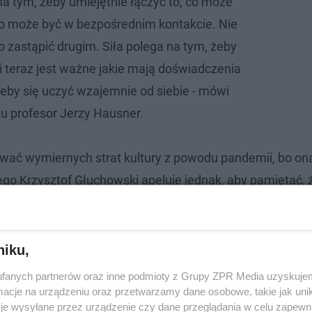
na tym, żeby umiejętnie łączyć to, co może
 co może być w bezpośrednim kontakcie. Nie
no zastąpić drugim. Siła polega na tym, żeby
i teraz jest ważne jakie mają doświadczenia
żeby się uczyć wzajemnie od siebie - mówi
tu profesor Jerzy Hausner.
ować wymiernych strat kultury z powodu pandemii, bo ona
ego Krzysztof Głuchowski apeluje jednak, aby pamiętać, ż
niku,
fanych partnerów oraz inne podmioty z Grupy ZPR Media uzyskujem
cje na urządzeniu oraz przetwarzamy dane osobowe, takie jak unika
je wysyłane przez urządzenie czy dane przeglądania w celu zapewn