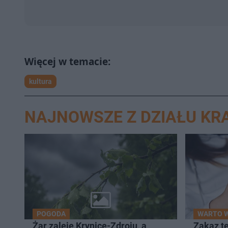
kultura
NAJNOWSZE Z DZIAŁU K
POGODA
WARTO W
Żar zaleje Krynicę-Zdroju, a
Zakaz t