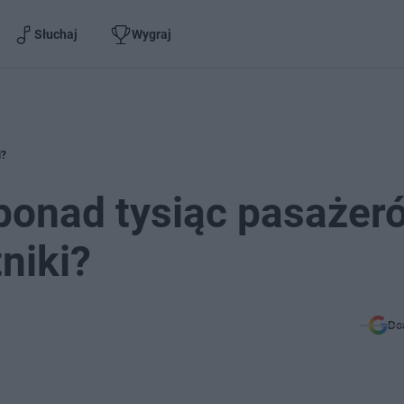
Słuchaj
Wygraj
i?
ponad tysiąc pasażer
niki?
Do