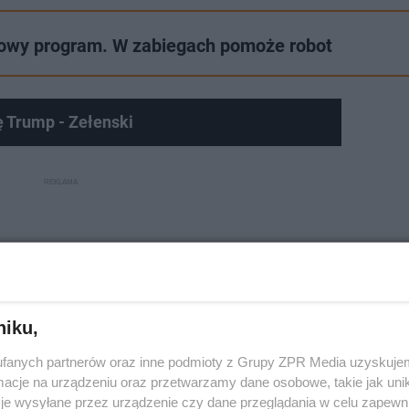
owy program. W zabiegach pomoże robot
Trump - Zełenski
niku,
fanych partnerów oraz inne podmioty z Grupy ZPR Media uzyskujem
cje na urządzeniu oraz przetwarzamy dane osobowe, takie jak unika
je wysyłane przez urządzenie czy dane przeglądania w celu zapewn