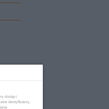
y dostęp i
lne identyfikatory,
iania