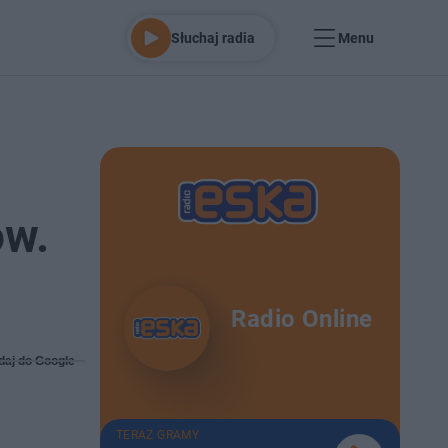
Słuchaj radia
Menu
ów.
Radio Online
daj do Google
TERAZ GRAMY