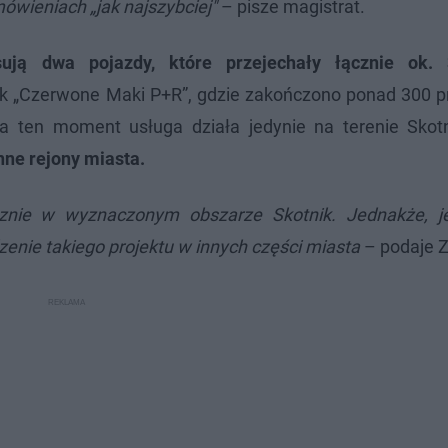
ówieniach „jak najszybciej"
– pisze magistrat.
ją dwa pojazdy, które przejechały łącznie ok.
ek „Czerwone Maki P+R”, gdzie zakończono ponad 300 p
 ten moment usługa działa jedynie na terenie Skotn
nne rejony miasta.
nie w wyznaczonym obszarze Skotnik. Jednakże, jeś
nie takiego projektu w innych części miasta
– podaje Z