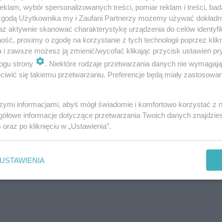
klam, wybór spersonalizowanych treści, pomiar reklam i treści, bad
 zgodą Użytkownika my i Zaufani Partnerzy możemy używać dokład
az aktywnie skanować charakterystykę urządzenia do celów identyfi
 obecnie na terenie części Skotnik. Dlaczego?
Wybór ob
ść, prosimy o zgodę na korzystanie z tych technologii poprzez klikn
iły szczegółowe analizy prowadzone we współpracy z 
a i zawsze możesz ją zmienić/wycofać klikając przycisk ustawień pr
ogu strony
. Niektóre rodzaje przetwarzania danych nie wymagaj
iwić się takiemu przetwarzaniu. Preferencje będą miały zastosowanie
 obszarów Krakowa, a w końcowym etapie porównano d
szymi informacjami, abyś mógł świadomie i komfortowo korzystać z
e za miejsce o największym potencjale do wdrożenia
gółowe informacje dotyczące przetwarzania Twoich danych znajdzi
s
oraz po kliknięciu w „Ustawienia”.
ajkBusa?
Usługa jest dostępna w dni powszednie, od po
USTAWIENIA
ne, łącznie sześciu pasażerów może korzystać z jedneg