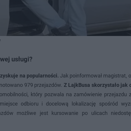
e
wej usługi?
zyskuje na popularności.
Jak poinformował magistrat, o
odnotowano 979 przejazdów.
Z LajkBusa skorzystało jak 
mobilności, który pozwala na zamówienie przejazdu
 miejsce odbioru i docelową lokalizację spośród wy
azdów możliwe jest kursowanie po ulicach niedost