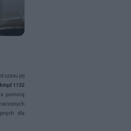
d czasu jej
dotąd 1132
 za pomocą
znaczonych
ępnych dla