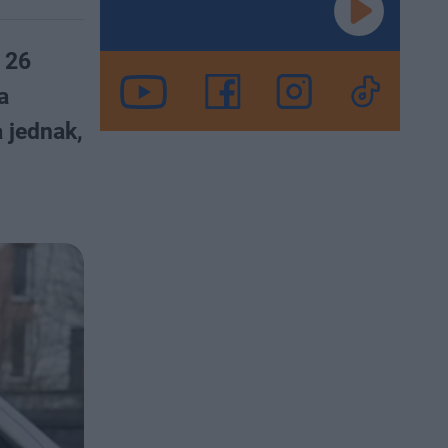
 26
a
 jednak,