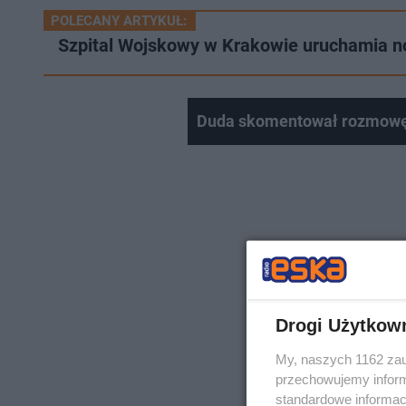
POLECANY ARTYKUŁ:
Szpital Wojskowy w Krakowie uruchamia n
Duda skomentował rozmowę 
Drogi Użytkow
My, naszych 1162 zau
przechowujemy informa
standardowe informac