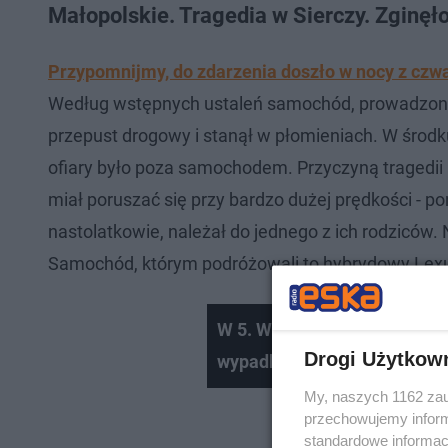
Małopolskie. Tragedia w Sierczy. Zginęł
Przypomnijmy, do zdarzenia doszło w nocy z czwar
Według wstępnych ustaleń samochód, prowadzony p
przepust drogowy i stanął w płomieniach. W środku
ofiary było poza samochodem. Przyczyną tragedii
miał poruszać się przy bardzo dużej prędkości - 
nastolatkowie, należał do jednego z ich rodziców.
Samochód, którym podróżowali to hybrydowy Lexus
W 5. Wojskowym Szpitalu Kl
Drogi Użytkow
wypadkach kończyny
My, naszych 1162 zau
przechowujemy informa
standardowe informac