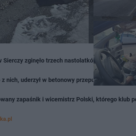
erczy zginęło trzech nastolatków, z których żad
z nich, uderzył w betonowy przepust i spłonął, co
towany zapaśnik i wicemistrz Polski, którego klub 
ka.pl