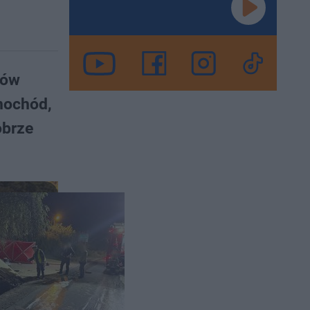
ków
amochód,
obrze