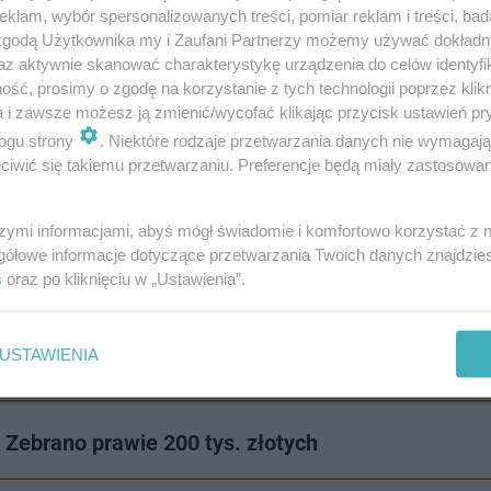
klam, wybór spersonalizowanych treści, pomiar reklam i treści, bad
 zgodą Użytkownika my i Zaufani Partnerzy możemy używać dokład
az aktywnie skanować charakterystykę urządzenia do celów identyfi
ść, prosimy o zgodę na korzystanie z tych technologii poprzez klikn
a i zawsze możesz ją zmienić/wycofać klikając przycisk ustawień pr
ogu strony
. Niektóre rodzaje przetwarzania danych nie wymagaj
iwić się takiemu przetwarzaniu. Preferencje będą miały zastosowanie
szymi informacjami, abyś mógł świadomie i komfortowo korzystać z
gółowe informacje dotyczące przetwarzania Twoich danych znajdzi
s
oraz po kliknięciu w „Ustawienia”.
ingi. Obecnie śledczy szukają ewentualnych świadków wy
USTAWIENIA
 Zebrano prawie 200 tys. złotych