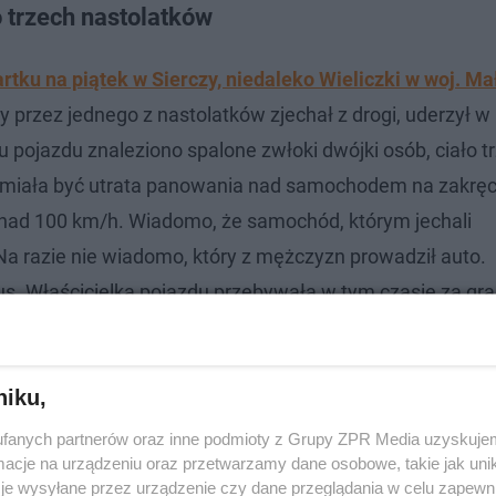
o trzech nastolatków
tku na piątek w Sierczy, niedaleko Wieliczki w woj. M
rzez jednego z nastolatków zjechał z drogi, uderzył 
 pojazdu znaleziono spalone zwłoki dwójki osób, ciało tr
 miała być utrata panowania nad samochodem na zakręc
ponad 100 km/h. Wiadomo, że samochód, którym jechali
 Na razie nie wiadomo, który z mężczyzn prowadził auto.
. Właścicielka pojazdu przebywała w tym czasie za gra
inicznym w Krakowie przyszywają utracone w
niku,
fanych partnerów oraz inne podmioty z Grupy ZPR Media uzyskujem
cje na urządzeniu oraz przetwarzamy dane osobowe, takie jak unika
je wysyłane przez urządzenie czy dane przeglądania w celu zapewn