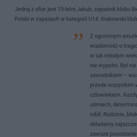
Jedną z ofiar jest 15-letni Jakub, zapaśnik klub
Polski w zapasach w kategorii U14. Krakowski klub
Z ogromnym smutki
wiadomość o tragic
w tak młodym wieku
nie wypełni. Był n
zawodnikiem – wic
przede wszystkim 
człowiekiem. Każdy
uśmiech, determina
robił. Rodzinie, bl
składamy najszcze
zawsze pozostanie 