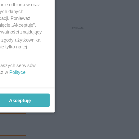
anie odbiorców oraz
nych danych
kacji. Ponieważ
ięcie „Akceptuję”.
ywatności znajdujący
ą zgody użytkownika,
 tylko na tej
 naszych serwisów
esz w
Polityce
padku.
Akceptuję