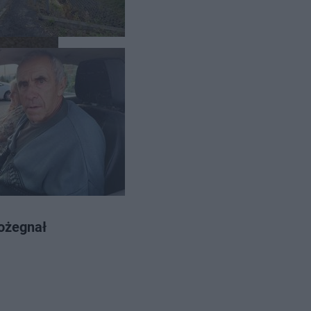
en nie
 wskazuje
pożegnał