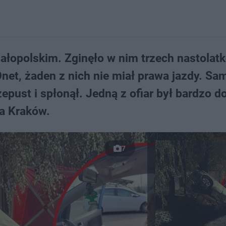
ałopolskim. Zginęło w nim trzech nastolat
Onet, żaden z nich nie miał prawa jazdy. S
epust i spłonął. Jedną z ofiar był bardzo d
a Kraków.
7