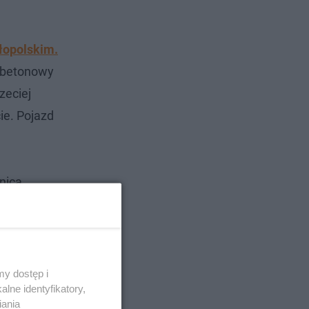
ałopolskim.
w betonowy
zeciej
ie. Pojazd
nicą.
y dostęp i
lne identyfikatory,
iania