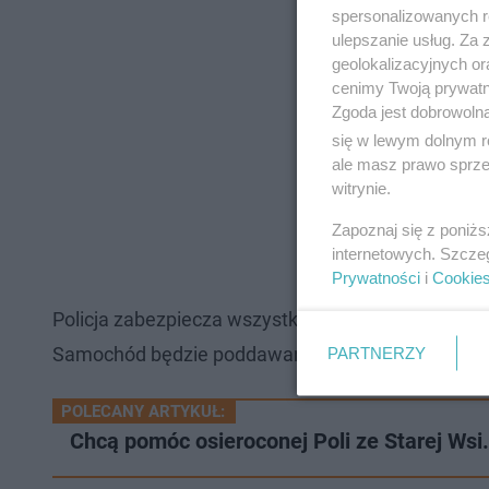
spersonalizowanych re
ulepszanie usług. Za
geolokalizacyjnych or
cenimy Twoją prywatno
Zgoda jest dobrowoln
się w lewym dolnym r
ale masz prawo sprzec
witrynie.
Zapoznaj się z poniż
internetowych. Szcze
Prywatności
i
Cookie
Policja zabezpiecza wszystkie okoliczne monitor
Samochód będzie poddawany dalszym badaniom.
PARTNERZY
POLECANY ARTYKUŁ:
Chcą pomóc osieroconej Poli ze Starej Wsi.