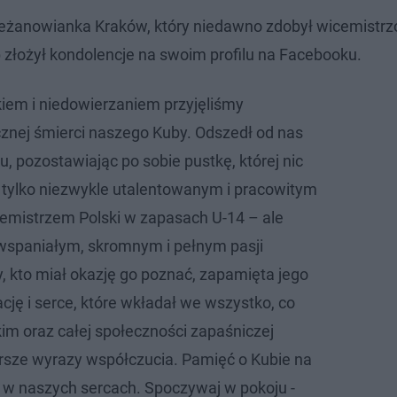
u Bieżanowianka Kraków, który niedawno zdobył wicemistr
 złożył kondolencje na swoim profilu na Facebooku.
em i niedowierzaniem przyjęliśmy
znej śmierci naszego Kuby. Odszedł od nas
, pozostawiając po sobie pustkę, której nic
ie tylko niezwykle utalentowanym i pracowitym
emistrzem Polski w zapasach U-14 – ale
wspaniałym, skromnym i pełnym pasji
, kto miał okazję go poznać, zapamięta jego
cję i serce, które wkładał we wszystko, co
iskim oraz całej społeczności zapaśniczej
rsze wyrazy współczucia. Pamięć o Kubie na
w naszych sercach. Spoczywaj w pokoju -