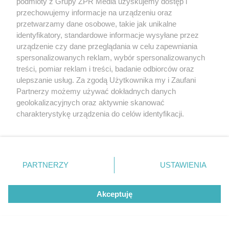
podmioty z Grupy ZPR Media uzyskujemy dostęp i
przechowujemy informacje na urządzeniu oraz
przetwarzamy dane osobowe, takie jak unikalne
identyfikatory, standardowe informacje wysyłane przez
urządzenie czy dane przeglądania w celu zapewniania
spersonalizowanych reklam, wybór spersonalizowanych
treści, pomiar reklam i treści, badanie odbiorców oraz
ulepszanie usług. Za zgodą Użytkownika my i Zaufani
Partnerzy możemy używać dokładnych danych
geolokalizacyjnych oraz aktywnie skanować
charakterystykę urządzenia do celów identyfikacji.
Narkotyki w Krakowie.
Ponieważ cenimy Twoją prywatność, prosimy o zgodę na
Funkcjonariusze przejęli blisko 11 kg
korzystanie z tych technologii poprzez kliknięcie
nielegalnych substancji
„Akceptuję”. Zgoda jest dobrowolna i zawsze możesz ją
zmienić/wycofać klikając przycisk ustawień prywatności
PARTNERZY
USTAWIENIA
znajdujący się w lewym dolnym rogu strony
. Niektóre
rodzaje przetwarzania danych nie wymagają zgody
Akceptuję
użytkownika, ale masz prawo sprzeciwić się takiemu
przetwarzaniu. Preferencje będą miały zastosowanie tylko
na tej witrynie.