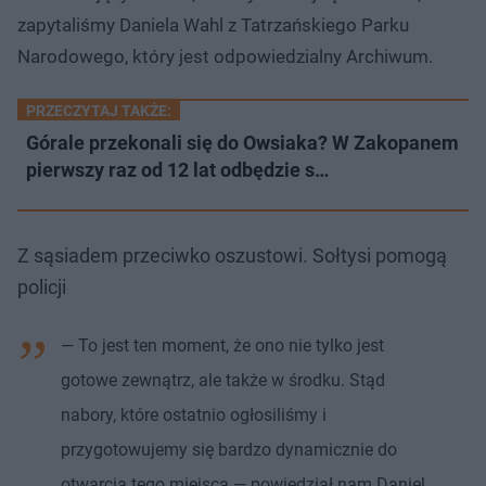
zapytaliśmy Daniela Wahl z Tatrzańskiego Parku
Narodowego, który jest odpowiedzialny Archiwum.
PRZECZYTAJ TAKŻE:
Górale przekonali się do Owsiaka? W Zakopanem
pierwszy raz od 12 lat odbędzie s…
Z sąsiadem przeciwko oszustowi. Sołtysi pomogą
policji
— To jest ten moment, że ono nie tylko jest
gotowe zewnątrz, ale także w środku. Stąd
nabory, które ostatnio ogłosiliśmy i
przygotowujemy się bardzo dynamicznie do
otwarcia tego miejsca — powiedział nam Daniel