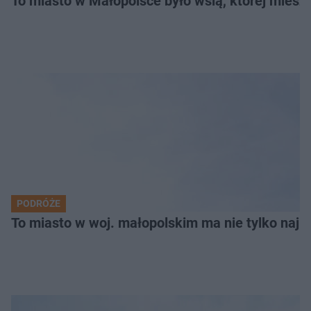
To miasto w Małopolsce było wsią, której mieszk
PODRÓŻE
To miasto w woj. małopolskim ma nie tylko naj