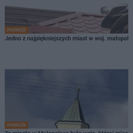
PODRÓŻE
Jedno z najpiękniejszych miast w woj. małopols
PODRÓŻE