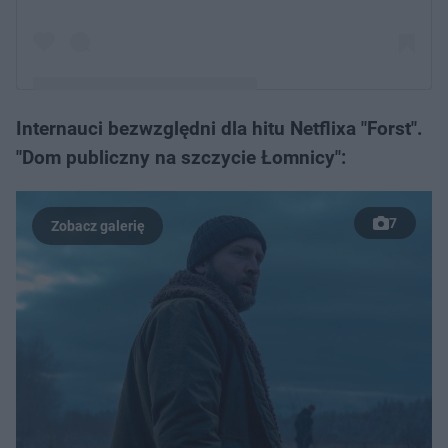
Internauci bezwzględni dla hitu Netflixa "Forst".
Post udostępniony przez Tatrzański Park Narodowy
"Dom publiczny na szczycie Łomnicy":
(@tatrzanskiparknarodowy)
7