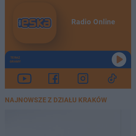
Radio Online
TERAZ
GRAMY
NAJNOWSZE Z DZIAŁU KRAKÓW