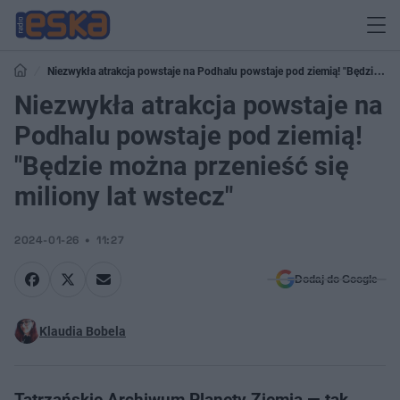
Niezwykła atrakcja powstaje na Podhalu powstaje pod ziemią! "Będzie
można przenieść się miliony lat wstecz"
Niezwykła atrakcja powstaje na
Podhalu powstaje pod ziemią!
"Będzie można przenieść się
miliony lat wstecz"
2024-01-26
11:27
Dodaj do Google
Klaudia Bobela
Tatrzańskie Archiwum Planety Ziemia — tak