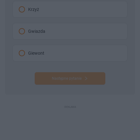
Krzyż
Gwiazda
Giewont
Następne pytanie