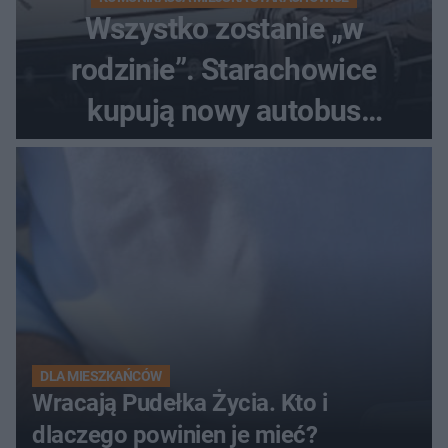
Wszystko zostanie „w
rodzinie”. Starachowice
kupują nowy autobus
elektryczny
DLA MIESZKAŃCÓW
Wracają Pudełka Życia. Kto i
dlaczego powinien je mieć?