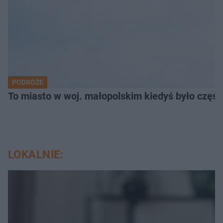
PODRÓŻE
To miasto w woj. małopolskim kiedyś było części
LOKALNIE: