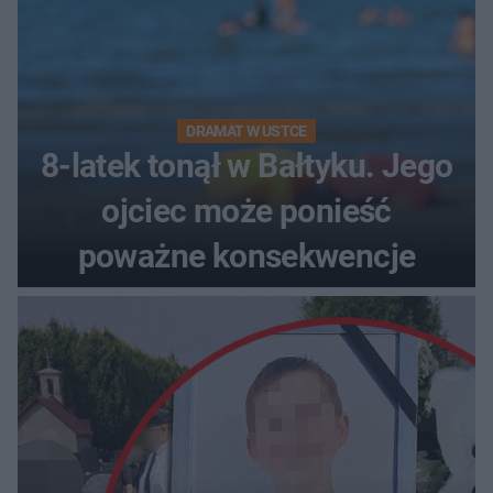
DRAMAT W USTCE
8-latek tonął w Bałtyku. Jego
ojciec może ponieść
poważne konsekwencje