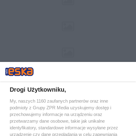
Drogi Użytkowniku,
My, naszych 1160 zaufanych partnerów oraz inne
Żaden utwór zamieszczony w serwisie nie może być powielany i
podmioty z Grupy ZPR Media uzyskujemy dostęp i
rozpowszechniany lub dalej rozpowszechniany w jakikolwiek sposób (w
przechowujemy informacje na urządzeniu oraz
tym także elektroniczny lub mechaniczny) na jakimkolwiek polu
eksploatacji w jakiejkolwiek formie, włącznie z umieszczaniem w
przetwarzamy dane osobowe, takie jak unikalne
Internecie bez pisemnej zgody właściciela praw. Jakiekolwiek użycie lub
identyfikatory, standardowe informacje wysyłane przez
wykorzystanie utworów w całości lub w części z naruszeniem prawa,
tzn. bez właściwej zgody, jest zabronione pod groźbą kary i może być
urządzenie czy dane przeglądania w celu zapewniania