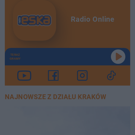
Radio Online
TERAZ
GRAMY
NAJNOWSZE Z DZIAŁU KRAKÓW