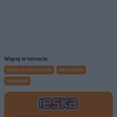
ATRAKCJA TURYSTYCZNA
MAŁOPOLSKA
CIĘŻKOWICE