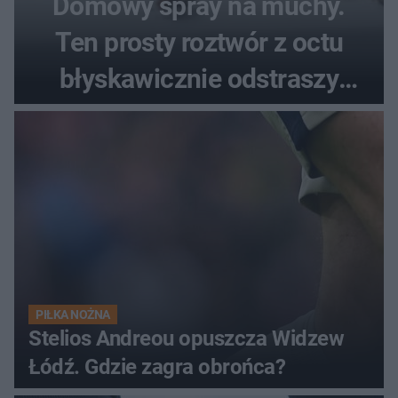
Domowy spray na muchy.
Ten prosty roztwór z octu
błyskawicznie odstraszy
uciążliwe owady
PIŁKA NOŻNA
Stelios Andreou opuszcza Widzew
Łódź. Gdzie zagra obrońca?