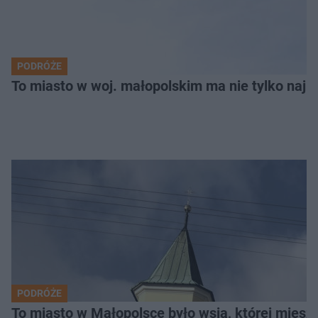
PODRÓŻE
To miasto w woj. małopolskim ma nie tylko naj
PODRÓŻE
To miasto w Małopolsce było wsią, której mieszk