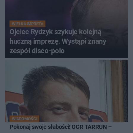
WIELKA IMPREZA
Ojciec Rydzyk szykuje kolejną
huczną imprezę. Wystąpi znany
zespół disco-polo
WIADOMOŚCI
Pokonaj swoje słabości! OCR TARRUN –