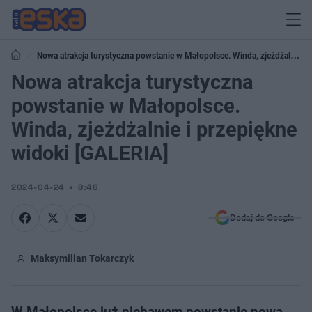
Nowa atrakcja turystyczna powstanie w Małopolsce. Winda, zjeżdżalnie i
przepiękne widoki [GALERIA]
Nowa atrakcja turystyczna
powstanie w Małopolsce.
Winda, zjeżdżalnie i przepiękne
widoki [GALERIA]
2024-04-24
8:46
Dodaj do Google
Maksymilian Tokarczyk
W Małopolsce już niebawem powstanie nowa