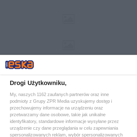
Drogi Użytkowniku,
My, naszych 1162 zaufanych partnerów oraz inne
Żaden utwór zamieszczony w serwisie nie może być powielany i
podmioty z Grupy ZPR Media uzyskujemy dostęp i
rozpowszechniany lub dalej rozpowszechniany w jakikolwiek sposób (w
tym także elektroniczny lub mechaniczny) na jakimkolwiek polu
przechowujemy informacje na urządzeniu oraz
eksploatacji w jakiejkolwiek formie, włącznie z umieszczaniem w
przetwarzamy dane osobowe, takie jak unikalne
Internecie bez pisemnej zgody właściciela praw. Jakiekolwiek użycie lub
identyfikatory, standardowe informacje wysyłane przez
wykorzystanie utworów w całości lub w części z naruszeniem prawa,
tzn. bez właściwej zgody, jest zabronione pod groźbą kary i może być
urządzenie czy dane przeglądania w celu zapewniania
ścigane prawnie.
spersonalizowanych reklam, wybór spersonalizowanych