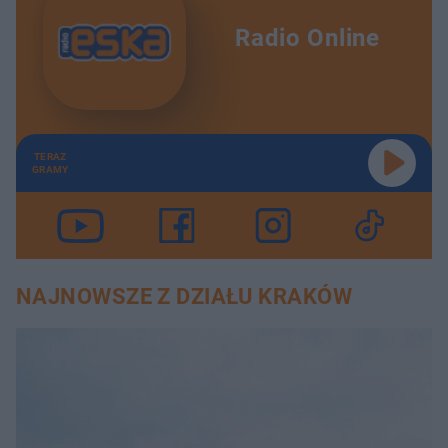
Radio Online
TERAZ
GRAMY
NAJNOWSZE Z DZIAŁU KRAKÓW