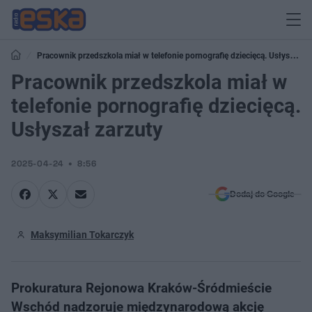
Pracownik przedszkola miał w telefonie pornografię dziecięcą. Usłyszał
zarzuty
Pracownik przedszkola miał w
telefonie pornografię dziecięcą.
Usłyszał zarzuty
2025-04-24
8:56
Dodaj do Google
Maksymilian Tokarczyk
Prokuratura Rejonowa Kraków-Śródmieście
Wschód nadzoruje międzynarodową akcję