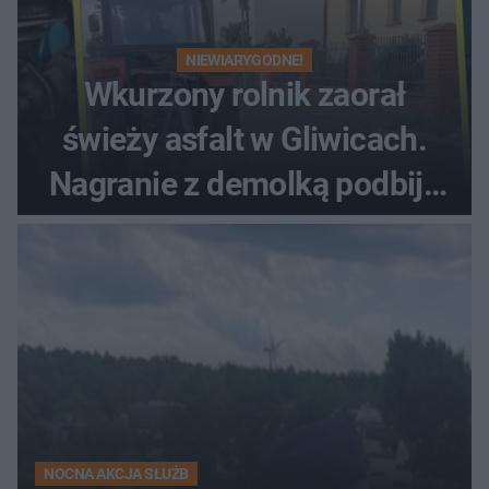
NIEWIARYGODNE!
Wkurzony rolnik zaorał
świeży asfalt w Gliwicach.
Nagranie z demolką podbija
sieć
NOCNA AKCJA SŁUŻB