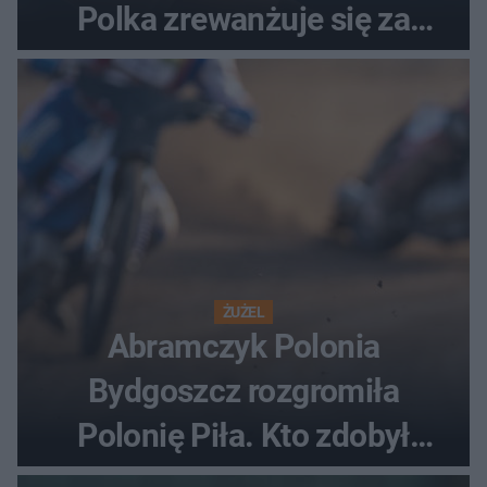
Polka zrewanżuje się za
ostatnią porażkę?
ŻUŻEL
Abramczyk Polonia
Bydgoszcz rozgromiła
Polonię Piła. Kto zdobył
najwięcej punktów?