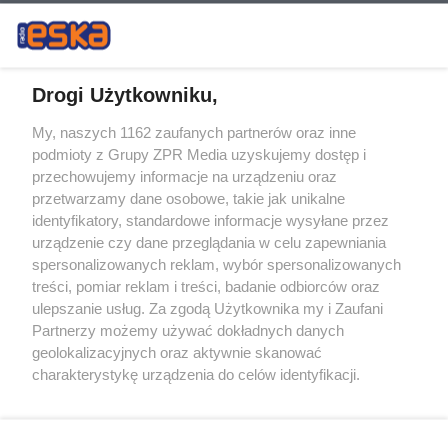
Drogi Użytkowniku,
My, naszych 1162 zaufanych partnerów oraz inne
Żaden utwór zamieszczony w serwisie nie może być powielany i
podmioty z Grupy ZPR Media uzyskujemy dostęp i
rozpowszechniany lub dalej rozpowszechniany w jakikolwiek sposób (w
tym także elektroniczny lub mechaniczny) na jakimkolwiek polu
przechowujemy informacje na urządzeniu oraz
eksploatacji w jakiejkolwiek formie, włącznie z umieszczaniem w
przetwarzamy dane osobowe, takie jak unikalne
Internecie bez pisemnej zgody właściciela praw. Jakiekolwiek użycie lub
identyfikatory, standardowe informacje wysyłane przez
wykorzystanie utworów w całości lub w części z naruszeniem prawa,
tzn. bez właściwej zgody, jest zabronione pod groźbą kary i może być
urządzenie czy dane przeglądania w celu zapewniania
ścigane prawnie.
spersonalizowanych reklam, wybór spersonalizowanych
treści, pomiar reklam i treści, badanie odbiorców oraz
ulepszanie usług. Za zgodą Użytkownika my i Zaufani
Partnerzy możemy używać dokładnych danych
geolokalizacyjnych oraz aktywnie skanować
charakterystykę urządzenia do celów identyfikacji.
Ponieważ cenimy Twoją prywatność, prosimy o zgodę na
O nas
korzystanie z tych technologii poprzez kliknięcie
Informacje prawne
„Akceptuję”. Zgoda jest dobrowolna i zawsze możesz ją