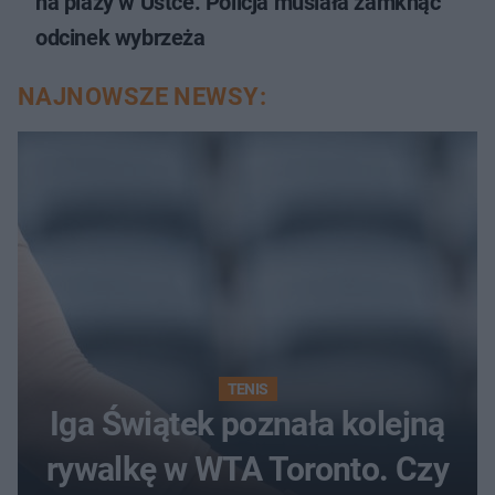
na plaży w Ustce. Policja musiała zamknąć
odcinek wybrzeża
NAJNOWSZE NEWSY:
TENIS
Iga Świątek poznała kolejną
rywalkę w WTA Toronto. Czy