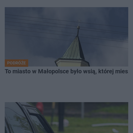
PODRÓŻE
To miasto w Małopolsce było wsią, której mieszk