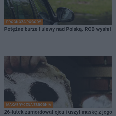
PROGNOZA POGODY
Potężne burze i ulewy nad Polską. RCB wysłał 
MAKABRYCZNA ZBRODNIA
26-latek zamordował ojca i uszył maskę z jego 