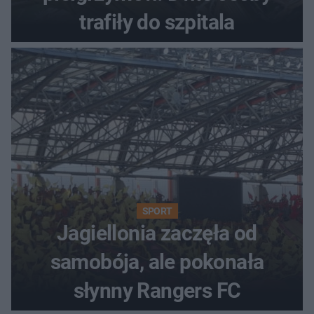
trafiły do szpitala
SPORT
Jagiellonia zaczęła od
samobója, ale pokonała
słynny Rangers FC