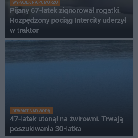
WYPADEK NA POMORZU
Pijany 67-latek zignorował rogatki.
Rozpędzony pociąg Intercity uderzył
w traktor
DRAMAT NAD WODĄ
47-latek utonął na żwirowni. Trwają
poszukiwania 30-latka