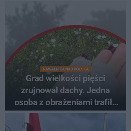
NAWAŁNICA NAD POLSKĄ
Grad wielkości pięści
zrujnował dachy. Jedna
osoba z obrażeniami trafiła
do szpitala