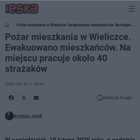
Pożar mieszkania w Wieliczce. Ewakuowano mieszkańców. Na miejscu
pracuje około 40 strażaków
Pożar mieszkania w Wieliczce.
Ewakuowano mieszkańców. Na
miejscu pracuje około 40
strażaków
2025-02-10
15:34
Dodaj do Google
Krystian Janik
W poniedziałek, 10 lutego 2025 roku, o godzinie