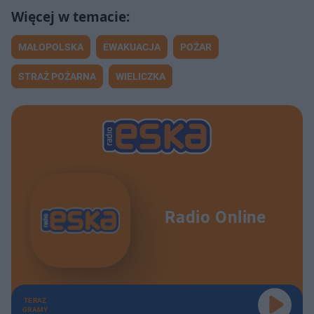
MAŁOPOLSKA
EWAKUACJA
POŻAR
STRAŻ POŻARNA
WIELICZKA
Radio Online
TERAZ
GRAMY