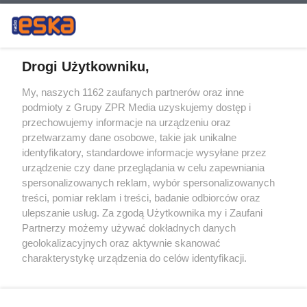
Drogi Użytkowniku,
My, naszych 1162 zaufanych partnerów oraz inne
Żaden utwór zamieszczony w serwisie nie może być powielany i
podmioty z Grupy ZPR Media uzyskujemy dostęp i
rozpowszechniany lub dalej rozpowszechniany w jakikolwiek sposób (w
przechowujemy informacje na urządzeniu oraz
tym także elektroniczny lub mechaniczny) na jakimkolwiek polu
eksploatacji w jakiejkolwiek formie, włącznie z umieszczaniem w
przetwarzamy dane osobowe, takie jak unikalne
Internecie bez pisemnej zgody właściciela praw. Jakiekolwiek użycie lub
identyfikatory, standardowe informacje wysyłane przez
wykorzystanie utworów w całości lub w części z naruszeniem prawa,
tzn. bez właściwej zgody, jest zabronione pod groźbą kary i może być
urządzenie czy dane przeglądania w celu zapewniania
ścigane prawnie.
spersonalizowanych reklam, wybór spersonalizowanych
treści, pomiar reklam i treści, badanie odbiorców oraz
ulepszanie usług. Za zgodą Użytkownika my i Zaufani
Partnerzy możemy używać dokładnych danych
geolokalizacyjnych oraz aktywnie skanować
charakterystykę urządzenia do celów identyfikacji.
Ponieważ cenimy Twoją prywatność, prosimy o zgodę na
O nas
korzystanie z tych technologii poprzez kliknięcie
Informacje prawne
„Akceptuję”. Zgoda jest dobrowolna i zawsze możesz ją