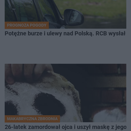
PROGNOZA POGODY
Potężne burze i ulewy nad Polską. RCB wysłał 
MAKABRYCZNA ZBRODNIA
26-latek zamordował ojca i uszył maskę z jego 