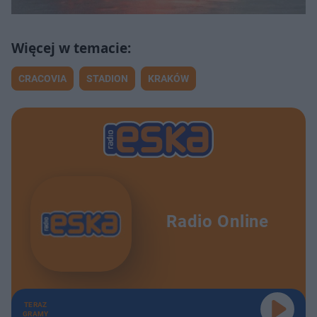
CRACOVIA
STADION
KRAKÓW
Radio Online
TERAZ
GRAMY