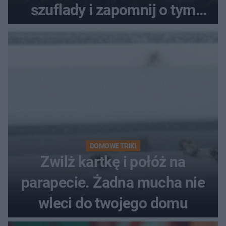
szuflady i zapomnij o tym
problemie. Sposób na
pociemniałą biżuterię
DOMOWE TRIKI
Zwilż kartkę i połóż na
parapecie. Żadna mucha nie
wleci do twojego domu