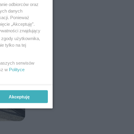
anie odbiorców oraz
nych danych
kacji. Ponieważ
ięcie „Akceptuję”.
ywatności znajdujący
ą zgody użytkownika,
 tylko na tej
 naszych serwisów
esz w
Polityce
Akceptuję