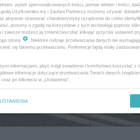
klam, wybór spersonalizowanych treści, pomiar reklam i treści, bad
 zgodą Użytkownika my i Zaufani Partnerzy możemy używać dokład
az aktywnie skanować charakterystykę urządzenia do celów identyfi
ść, prosimy o zgodę na korzystanie z tych technologii poprzez klikn
a i zawsze możesz ją zmienić/wycofać klikając przycisk ustawień pr
ogu strony
. Niektóre rodzaje przetwarzania danych nie wymagaj
iwić się takiemu przetwarzaniu. Preferencje będą miały zastosowanie
szymi informacjami, abyś mógł świadomie i komfortowo korzystać z
gółowe informacje dotyczące przetwarzania Twoich danych znajdzi
s
oraz po kliknięciu w „Ustawienia”.
USTAWIENIA