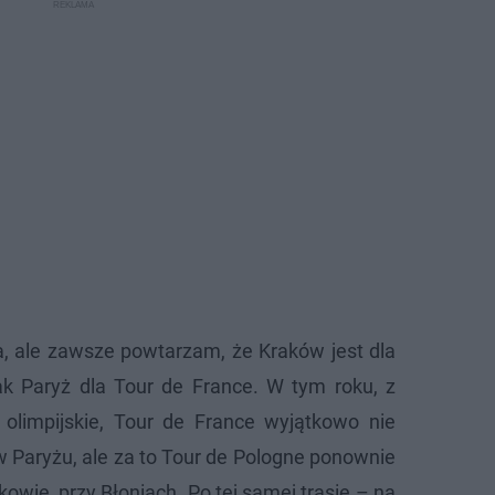
, ale zawsze powtarzam, że Kraków jest dla
ak Paryż dla Tour de France. W tym roku, z
 olimpijskie, Tour de France wyjątkowo nie
w Paryżu, ale za to Tour de Pologne ponownie
owie, przy Błoniach. Po tej samej trasie – na