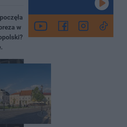
zpoczęła
mpreza w
opolski?
.