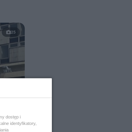
25
y dostęp i
lne identyfikatory,
iania