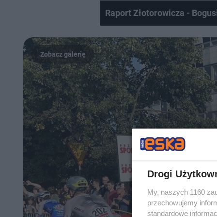
Raport Złotorowicza - Bogu
Drogi Użytkow
My, naszych 1160 zau
przechowujemy informa
standardowe informac