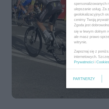
spersonalizowanych re
ulepszanie usług. Za
geolokalizacyjnych or
cenimy Twoją prywatno
Zgoda jest dobrowoln
się w lewym dolnym r
ale masz prawo sprzec
witrynie.
Zapoznaj się z poniż
internetowych. Szcze
Prywatności
i
Cookie
PARTNERZY