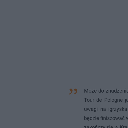
Może do znudzenia
Tour de Pologne j
uwagi na igrzyska
będzie finiszować 
zakończy się w Krak