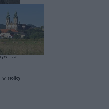
 W tym roku
rywalizacji
ch
w stolicy