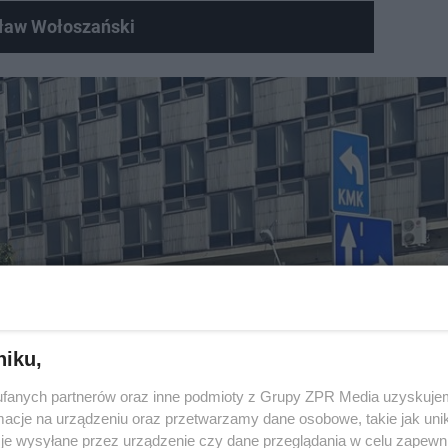
sław Wołoszański
niku,
fanych partnerów oraz inne podmioty z Grupy ZPR Media uzyskujem
cje na urządzeniu oraz przetwarzamy dane osobowe, takie jak unika
je wysyłane przez urządzenie czy dane przeglądania w celu zapewn