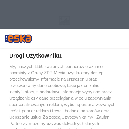
Drogi Użytkowniku,
My, naszych 1160 zaufanych partnerów oraz inne
Żaden utwór zamieszczony w serwisie nie może być powielany i
podmioty z Grupy ZPR Media uzyskujemy dostęp i
rozpowszechniany lub dalej rozpowszechniany w jakikolwiek sposób (w
przechowujemy informacje na urządzeniu oraz
tym także elektroniczny lub mechaniczny) na jakimkolwiek polu
eksploatacji w jakiejkolwiek formie, włącznie z umieszczaniem w
przetwarzamy dane osobowe, takie jak unikalne
Internecie bez pisemnej zgody właściciela praw. Jakiekolwiek użycie lub
identyfikatory, standardowe informacje wysyłane przez
wykorzystanie utworów w całości lub w części z naruszeniem prawa,
tzn. bez właściwej zgody, jest zabronione pod groźbą kary i może być
urządzenie czy dane przeglądania w celu zapewniania
ścigane prawnie.
spersonalizowanych reklam, wybór spersonalizowanych
treści, pomiar reklam i treści, badanie odbiorców oraz
ulepszanie usług. Za zgodą Użytkownika my i Zaufani
Partnerzy możemy używać dokładnych danych