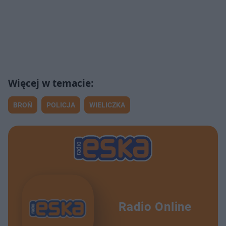
BROŃ
POLICJA
WIELICZKA
Radio Online