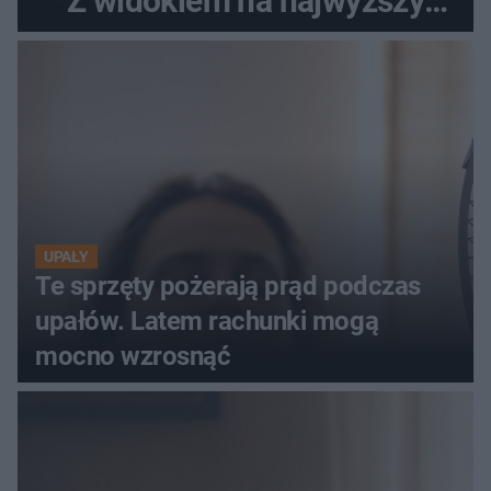
Z widokiem na najwyższy
szczyt Gór Świętokrzyskich
UPAŁY
Te sprzęty pożerają prąd podczas
upałów. Latem rachunki mogą
mocno wzrosnąć