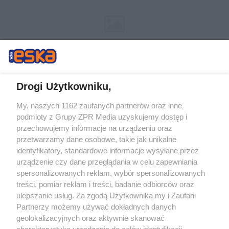
Drogi Użytkowniku,
My, naszych 1162 zaufanych partnerów oraz inne
Żaden utwór zamieszczony w serwisie nie może być powielany i
podmioty z Grupy ZPR Media uzyskujemy dostęp i
rozpowszechniany lub dalej rozpowszechniany w jakikolwiek sposób (w
przechowujemy informacje na urządzeniu oraz
tym także elektroniczny lub mechaniczny) na jakimkolwiek polu
eksploatacji w jakiejkolwiek formie, włącznie z umieszczaniem w
przetwarzamy dane osobowe, takie jak unikalne
Internecie bez pisemnej zgody właściciela praw. Jakiekolwiek użycie lub
identyfikatory, standardowe informacje wysyłane przez
wykorzystanie utworów w całości lub w części z naruszeniem prawa,
tzn. bez właściwej zgody, jest zabronione pod groźbą kary i może być
urządzenie czy dane przeglądania w celu zapewniania
ścigane prawnie.
spersonalizowanych reklam, wybór spersonalizowanych
treści, pomiar reklam i treści, badanie odbiorców oraz
ulepszanie usług. Za zgodą Użytkownika my i Zaufani
Partnerzy możemy używać dokładnych danych
geolokalizacyjnych oraz aktywnie skanować