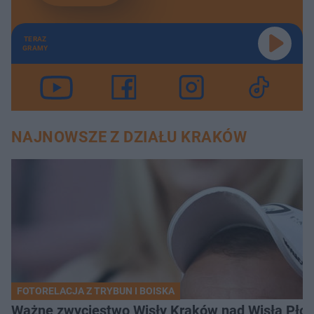
TERAZ
GRAMY
NAJNOWSZE Z DZIAŁU KRAKÓW
FOTORELACJA Z TRYBUN I BOISKA
Ważne zwycięstwo Wisły Kraków nad Wisłą Płoc