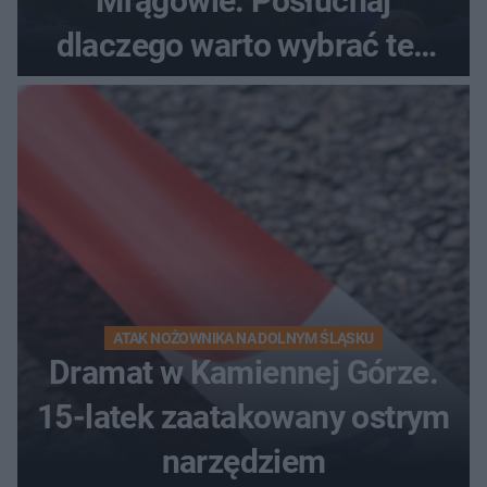
Mrągowie. Posłuchaj
dlaczego warto wybrać ten
kierunek na urlop!
ATAK NOŻOWNIKA NA DOLNYM ŚLĄSKU
Dramat w Kamiennej Górze.
15-latek zaatakowany ostrym
narzędziem