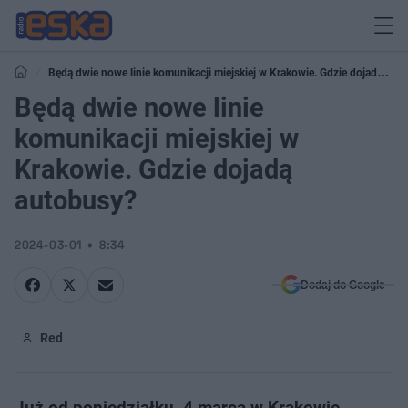
Będą dwie nowe linie komunikacji miejskiej w Krakowie. Gdzie dojadą
autobusy?
Będą dwie nowe linie
komunikacji miejskiej w
Krakowie. Gdzie dojadą
autobusy?
2024-03-01
8:34
Dodaj do Google
Red
Już od poniedziałku, 4 marca w Krakowie