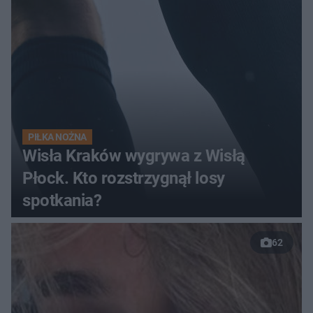
pełnym stadionie
PIŁKA NOŻNA
Wisła Kraków wygrywa z Wisłą
Płock. Kto rozstrzygnął losy
spotkania?
62