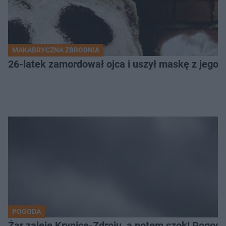
MAKABRYCZNA ZBRODNIA
26-latek zamordował ojca i uszył maskę z jego 
POGODA
Żar zaleje Krynicę-Zdroju, a potem szok! Pogod