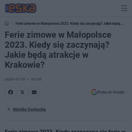
Ferie zimowe w Małopolsce 2023. Kiedy się zaczynają? Jakie będą
atrakcje w Krakowie?
Ferie zimowe w Małopolsce
2023. Kiedy się zaczynają?
Jakie będą atrakcje w
Krakowie?
2023-01-31
10:06
Dodaj do Google
Monika Sochacka
Ferie zimowe 2023. Kiedy rozpoczną się ferie w