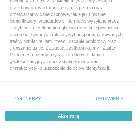
podmioty z Grupy ZPR Media uzyskujemy dostęp i
przechowujemy informacje na urządzeniu oraz
przetwarzamy dane osobowe, takie jak unikalne
identyfikatory, standardowe informacje wysyłane przez
urządzenie czy dane przeglądania w celu zapewniania
spersonalizowanych reklam, wybór spersonalizowanych
Oszustwo w banku w
treści, pomiar reklam i treści, badanie odbiorców oraz
ulepszanie usług. Za zgodą Użytkownika my i Zaufani
Bartoszycach. Pracownica
Partnerzy możemy używać dokładnych danych
geolokalizacyjnych oraz aktywnie skanować
podejrzana o
charakterystykę urządzenia do celów identyfikacji.
Ponieważ cenimy Twoją prywatność, prosimy o zgodę na
przywłaszczenie 470 000 zł
korzystanie z tych technologii poprzez kliknięcie
„Akceptuję”. Zgoda jest dobrowolna i zawsze możesz ją
zmienić/wycofać klikając przycisk ustawień prywatności
PARTNERZY
USTAWIENIA
znajdujący się w lewym dolnym rogu strony
. Niektóre
rodzaje przetwarzania danych nie wymagają zgody
Akceptuję
użytkownika, ale masz prawo sprzeciwić się takiemu
przetwarzaniu. Preferencje będą miały zastosowanie tylko
na tej witrynie.