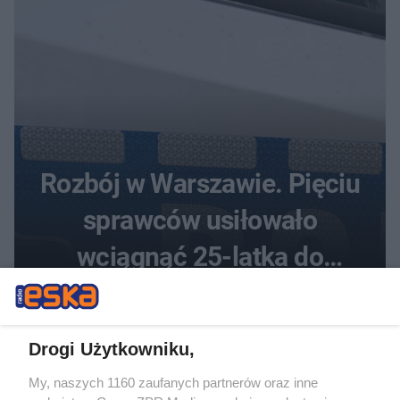
Rozbój w Warszawie. Pięciu
sprawców usiłowało
wciągnąć 25-latka do
samochodu
Drogi Użytkowniku,
My, naszych 1160 zaufanych partnerów oraz inne