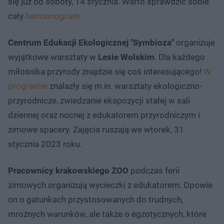
się już od soboty, 14 stycznia. Warto sprawdzić sobie
cały
harmonogram.
Centrum Edukacji Ekologicznej "Symbioza"
organizuje
wyjątkowe warsztaty w
Lesie Wolskim
. Dla każdego
miłośnika przyrody znajdzie się coś interesującego!
W
programie
znalazły się m.in. warsztaty ekologiczno-
przyrodnicze, zwiedzanie ekspozycji stałej w sali
dziennej oraz nocnej z edukatorem przyrodniczym i
zimowe spacery. Zajęcia ruszają we wtorek, 31
stycznia 2023 roku.
Pracownicy krakowskiego ZOO
podczas ferii
zimowych organizują wycieczki z edukatorem. Opowie
on o gatunkach przystosowanych do trudnych,
mroźnych warunków, ale także o egzotycznych, które