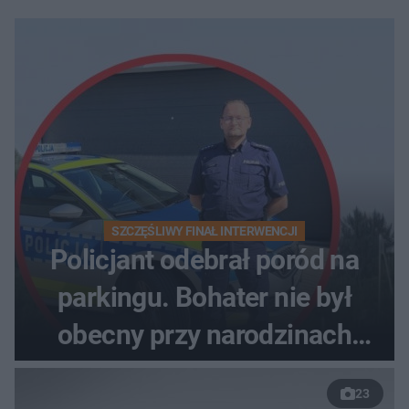
SZCZĘŚLIWY FINAŁ INTERWENCJI
Policjant odebrał poród na
parkingu. Bohater nie był
obecny przy narodzinach
własnych dzieci
23