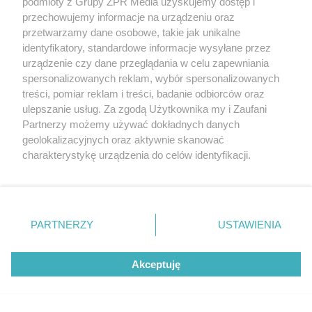
podmioty z Grupy ZPR Media uzyskujemy dostęp i
przechowujemy informacje na urządzeniu oraz
przetwarzamy dane osobowe, takie jak unikalne
identyfikatory, standardowe informacje wysyłane przez
urządzenie czy dane przeglądania w celu zapewniania
spersonalizowanych reklam, wybór spersonalizowanych
treści, pomiar reklam i treści, badanie odbiorców oraz
ulepszanie usług. Za zgodą Użytkownika my i Zaufani
Partnerzy możemy używać dokładnych danych
geolokalizacyjnych oraz aktywnie skanować
charakterystykę urządzenia do celów identyfikacji.
ŻUŻEL
Ponieważ cenimy Twoją prywatność, prosimy o zgodę na
Abramczyk Polonia
korzystanie z tych technologii poprzez kliknięcie
„Akceptuję”. Zgoda jest dobrowolna i zawsze możesz ją
Bydgoszcz rozgromiła
zmienić/wycofać klikając przycisk ustawień prywatności
PARTNERZY
USTAWIENIA
Polonię Piła. Kto zdobył
znajdujący się w lewym dolnym rogu strony
. Niektóre
rodzaje przetwarzania danych nie wymagają zgody
najwięcej punktów?
Akceptuję
użytkownika, ale masz prawo sprzeciwić się takiemu
przetwarzaniu. Preferencje będą miały zastosowanie tylko
na tej witrynie.