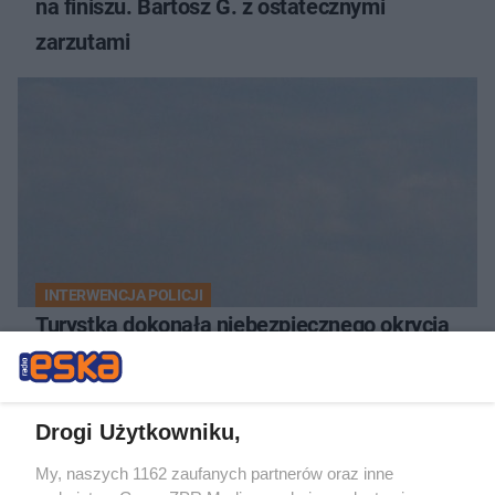
na finiszu. Bartosz G. z ostatecznymi
zarzutami
INTERWENCJA POLICJI
Turystka dokonała niebezpiecznego okrycia
na plaży w Ustce. Policja musiała zamknąć
odcinek wybrzeża
Drogi Użytkowniku,
NAJNOWSZE NEWSY:
My, naszych 1162 zaufanych partnerów oraz inne