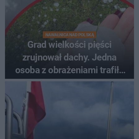
NAWAŁNICA NAD POLSKĄ
Grad wielkości pięści
zrujnował dachy. Jedna
osoba z obrażeniami trafiła
do szpitala