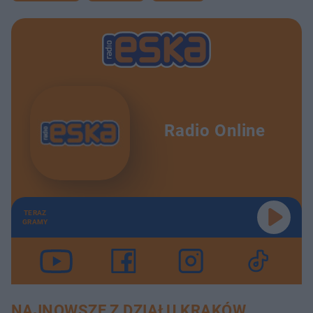
Radio Online
TERAZ
GRAMY
NAJNOWSZE Z DZIAŁU KRAKÓW