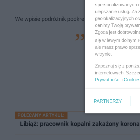
spersonalizowanych re
ulepszanie usług. Za
geolokalizacyjnych or
We wpisie podróżnik podkreślił, jak bardzo jest wd
cenimy Twoją prywatno
Zgoda jest dobrowoln
Profesjonalizm to 
się w lewym dolnym r
byłem wspaniałą 
ale masz prawo sprzec
witrynie.
Zawsze będę stał p
Zapoznaj się z poniż
wyglądacie. Każdeg
internetowych. Szcze
zawsze przychodzil
Prywatności
i
Cookie
zapakowani w poma
oddychać - pisze 
PARTNERZY
POLECANY ARTYKUŁ:
Libiąż: pracownik kopalni zakażony koro