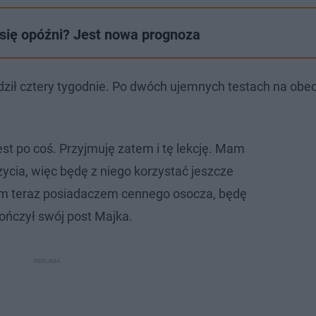
się opóźni? Jest nowa prognoza
ził cztery tygodnie. Po dwóch ujemnych testach na obe
st po coś. Przyjmuję zatem i tę lekcję. Mam
ycia, więc będę z niego korzystać jeszcze
tem teraz posiadaczem cennego osocza, będę
akończył swój post Majka.