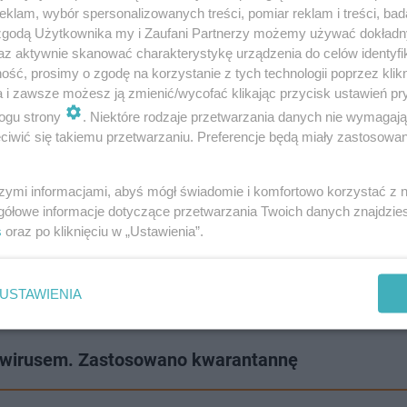
klam, wybór spersonalizowanych treści, pomiar reklam i treści, bad
 zgodą Użytkownika my i Zaufani Partnerzy możemy używać dokład
az aktywnie skanować charakterystykę urządzenia do celów identyfi
zięczny lekarzom, za to, że uratowali mu życie.
ść, prosimy o zgodę na korzystanie z tych technologii poprzez klikn
a i zawsze możesz ją zmienić/wycofać klikając przycisk ustawień pr
nie wszystko. Przez ten miesiąc otoczony
ogu strony
. Niektóre rodzaje przetwarzania danych nie wymagaj
opieką. BARDZO ZA WSZYSTKO DZIĘKUJĘ!!!
iwić się takiemu przetwarzaniu. Preferencje będą miały zastosowanie
o Waszej stronie. Szkoda, że nie wiem, jak
szymi informacjami, abyś mógł świadomie i komfortowo korzystać z
o dnia spotykaliśmy się wielokrotnie, a Wy
gółowe informacje dotyczące przetwarzania Twoich danych znajdzi
iście w tych kosmicznych strojach, albo
s
oraz po kliknięciu w „Ustawienia”.
rańczowe wory, w których ciężko było wam
w mediach społecznościowych Majka.
USTAWIENIA
nawirusem. Zastosowano kwarantannę