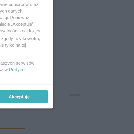
anie odbiorców oraz
nych danych
kacji. Ponieważ
ięcie „Akceptuję”.
ywatności znajdujący
ą zgody użytkownika,
 tylko na tej
 naszych serwisów
esz w
Polityce
Akceptuję