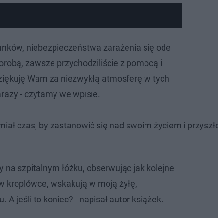
unków, niebezpieczeństwa zarażenia się ode
orobą, zawsze przychodziliście z pomocą i
iękuję Wam za niezwykłą atmosferę w tych
arazy - czytamy we wpisie.
miał czas, by zastanowić się nad swoim życiem i przyszł
 na szpitalnym łóżku, obserwując jak kolejne
 w kroplówce, wskakują w moją żyłę,
 A jeśli to koniec? - napisał autor książek.