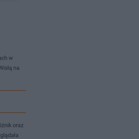
ach w
 Wisłą na
óżnik oraz
yglądała