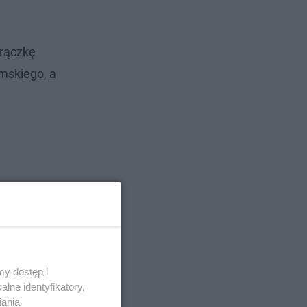
orączkę
omskiego, a
y dostęp i
lne identyfikatory,
iania