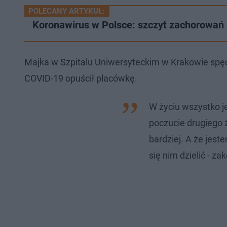
POLECANY ARTYKUŁ:
Koronawirus w Polsce: szczyt zachorowań 
Majka w Szpitalu Uniwersyteckim w Krakowie spęd
COVID-19 opuścił placówkę.
W życiu wszystko je
poczucie drugiego ż
bardziej. A że jes
się nim dzielić - z