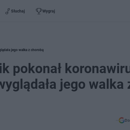
Słuchaj
Wygraj
lądała jego walka z chorobą
ik pokonał koronawir
wyglądała jego walka 
Do