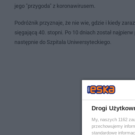
jego "przygoda" z koronawirusem.
Podróżnik przyznaje, że nie wie, gdzie i kiedy za
sięgającą 40. stopni. Po 10 dniach został najpier
następnie do Szpitala Uniwersyteckiego.
Drogi Użytkow
My, naszych 1162 zau
przechowujemy informa
standardowe informac