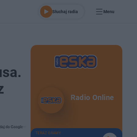
Słuchaj radia
Menu
usa.
z
Radio Online
daj do Google
TERAZ GRAMY