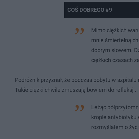
COŚ DOBREGO #9
Mimo ciężkich war
mnie śmiertelną ch
dobrym słowem. Dz
ciężkich czasach z
Podróżnik przyznał, że podczas pobytu w szpitalu 
Takie ciężki chwile zmuszają bowiem do refleksji.
Leżąc półprzytomny
krople antybiotyku
rozmyślałem o życiu.