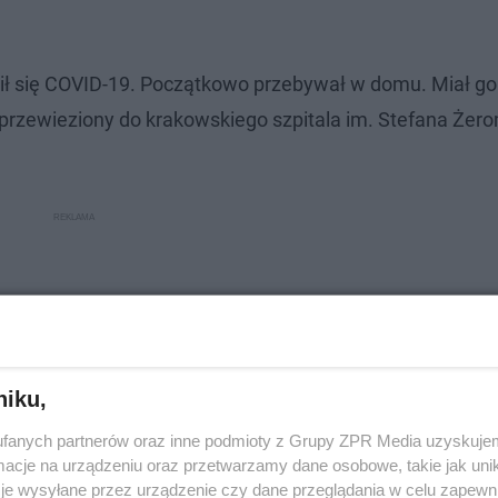
raził się COVID-19. Początkowo przebywał w domu. Miał g
w przewieziony do krakowskiego szpitala im. Stefana Żer
niku,
fanych partnerów oraz inne podmioty z Grupy ZPR Media uzyskujem
cje na urządzeniu oraz przetwarzamy dane osobowe, takie jak unika
je wysyłane przez urządzenie czy dane przeglądania w celu zapewn