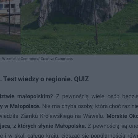
un, Wikimedia Commons/ Creative Commons
 Test wiedzy o regionie. QUIZ
dztwie małopolskim?
Z pewnością wiele osób będzie
my w Małopolsce.
Nie ma chyba osoby, która choć raz ni
 odwiedziła Zamku Królewskiego na Wawelu.
Morskie Oko
sca, z których słynie Małopolska.
Z pewnością są one
le i w skali całego kraju, ciesząc się popularnością ró