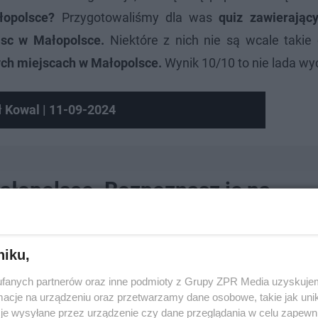
łopolsce?
Przygotowaliśmy dla was
quiz zawierając
jsc w Małopolsce.
Niektóre z nich nie są wcale takie 
ych miejscach w Małopolsce.
Wynik 10/10 to nie lada wy
ł Kowal | 11-09-2024
ałopolsce. Rozpoznasz je na
niku,
fanych partnerów oraz inne podmioty z Grupy ZPR Media uzyskujem
cje na urządzeniu oraz przetwarzamy dane osobowe, takie jak unika
je wysyłane przez urządzenie czy dane przeglądania w celu zapewn