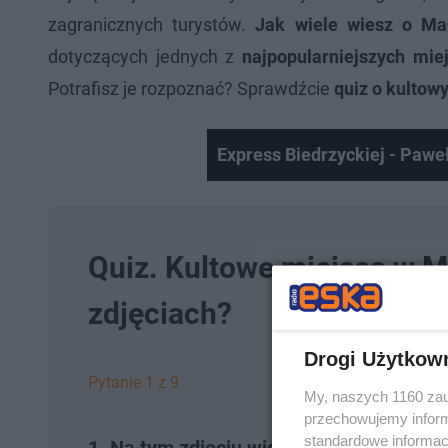
zagranicznych turystów.
Jak wiele wiesz o Ma
dotyczących jednych z
najpopularniejszych mie
Potrafisz je rozpoznać? Sprawdźcie
quiz o kultow
Express Biedrzyckiej - Pawe
Quiz. Kultowe miejsca w M
zdjęciach?
Drogi Użytkow
Pytanie 1 z 9
My, naszych 1160 zau
przechowujemy informa
standardowe informac