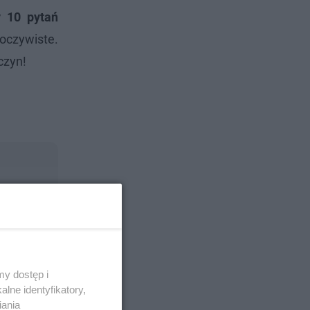
y 10 pytań
oczywiste.
czyn!
y dostęp i
lne identyfikatory,
iania