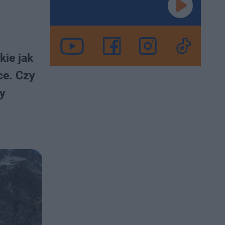
kie jak
ce. Czy
y