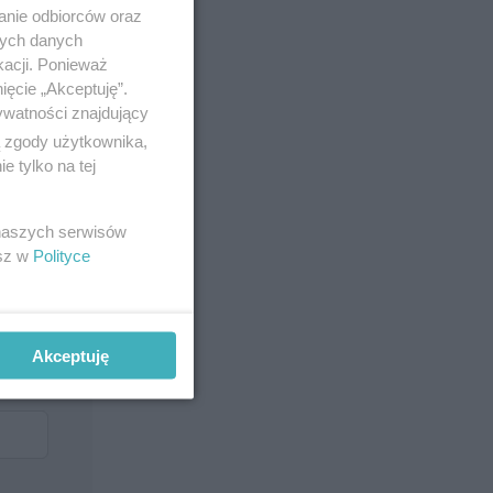
anie odbiorców oraz
nych danych
kacji. Ponieważ
ięcie „Akceptuję”.
ywatności znajdujący
ą zgody użytkownika,
 tylko na tej
 naszych serwisów
esz w
Polityce
Akceptuję