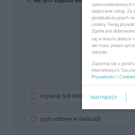
1. Na tym zdjęciu widzimy:
spersonalizowanych re
ulepszanie usług. Za
geolokalizacyjnych or
cenimy Twoją prywatno
Zgoda jest dobrowoln
się w lewym dolnym r
ale masz prawo sprzec
witrynie.
Zapoznaj się z poniż
internetowych. Szcze
Prywatności
i
Cookie
Kopalnię Soli Wieliczka
PARTNERZY
szyb naftowy w Gorlicach