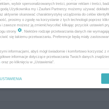
klam, wybór spersonalizowanych treści, pomiar reklam i treści, bad
 zgodą Użytkownika my i Zaufani Partnerzy możemy używać dokład
az aktywnie skanować charakterystykę urządzenia do celów identyfi
ść, prosimy o zgodę na korzystanie z tych technologii poprzez klikn
a i zawsze możesz ją zmienić/wycofać klikając przycisk ustawień pr
ogu strony
. Niektóre rodzaje przetwarzania danych nie wymagaj
iwić się takiemu przetwarzaniu. Preferencje będą miały zastosowanie
szymi informacjami, abyś mógł świadomie i komfortowo korzystać z
gółowe informacje dotyczące przetwarzania Twoich danych znajdzi
s
oraz po kliknięciu w „Ustawienia”.
USTAWIENIA