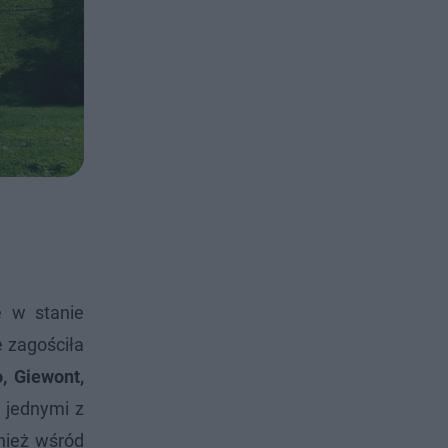
 w stanie
e zagościła
, Giewont,
 jednymi z
wnież wśród