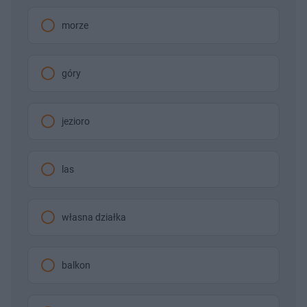
morze
góry
jezioro
las
własna działka
balkon