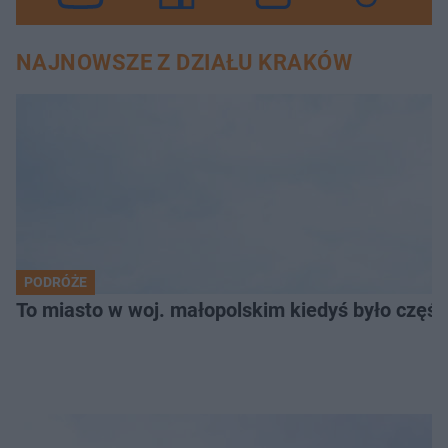
NAJNOWSZE Z DZIAŁU KRAKÓW
PODRÓŻE
To miasto w woj. małopolskim kiedyś było części