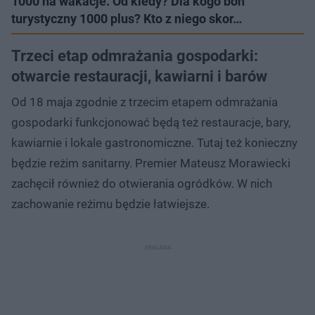
1000 na wakacje. Od kiedy? Dla kogo bon
turystyczny 1000 plus? Kto z niego skor…
Trzeci etap odmrażania gospodarki:
otwarcie restauracji, kawiarni i barów
Od 18 maja zgodnie z trzecim etapem odmrażania
gospodarki funkcjonować będą też restauracje, bary,
kawiarnie i lokale gastronomiczne. Tutaj też konieczny
będzie reżim sanitarny. Premier Mateusz Morawiecki
zachęcił również do otwierania ogródków. W nich
zachowanie reżimu będzie łatwiejsze.