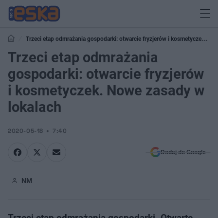
Trzeci etap odmrażania gospodarki: otwarcie fryzjerów i kosmetyczek.
Nowe zasady w lokalach
Trzeci etap odmrażania
gospodarki: otwarcie fryzjerów
i kosmetyczek. Nowe zasady w
lokalach
2020-05-18
7:40
Dodaj do Google
NM
Trzeci etap odmrażania gospodarki. Otwarte