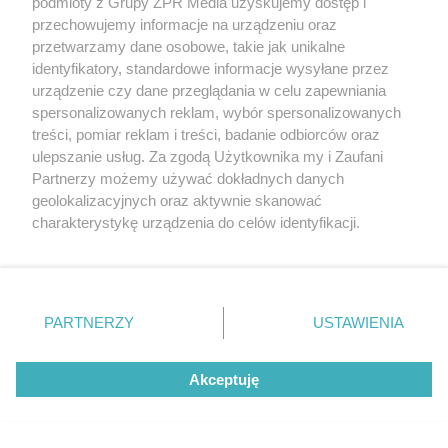
podmioty z Grupy ZPR Media uzyskujemy dostęp i
przechowujemy informacje na urządzeniu oraz
przetwarzamy dane osobowe, takie jak unikalne
identyfikatory, standardowe informacje wysyłane przez
urządzenie czy dane przeglądania w celu zapewniania
spersonalizowanych reklam, wybór spersonalizowanych
treści, pomiar reklam i treści, badanie odbiorców oraz
OTWARCIE
ulepszanie usług. Za zgodą Użytkownika my i Zaufani
Mieszkańcy długo na to czekali. Burger King
Partnerzy możemy używać dokładnych danych
otworzy pierwszy lokal w województwie
geolokalizacyjnych oraz aktywnie skanować
charakterystykę urządzenia do celów identyfikacji.
podlaskim
Ponieważ cenimy Twoją prywatność, prosimy o zgodę na
korzystanie z tych technologii poprzez kliknięcie
„Akceptuję”. Zgoda jest dobrowolna i zawsze możesz ją
zmienić/wycofać klikając przycisk ustawień prywatności
PARTNERZY
USTAWIENIA
znajdujący się w lewym dolnym rogu strony
. Niektóre
rodzaje przetwarzania danych nie wymagają zgody
Akceptuję
użytkownika, ale masz prawo sprzeciwić się takiemu
przetwarzaniu. Preferencje będą miały zastosowanie tylko
na tej witrynie.