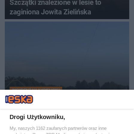
Szczątki znalezione w lesie to
zaginiona Jowita Zielińska
INCYDENT NA KĄPIELISKU
36-latka weszła do wody i zaczęła
tonąć. Alkomat wykazał 5 promili
Drogi Użytkowniku,
My, naszych 1162 zaufanych partnerów oraz inne