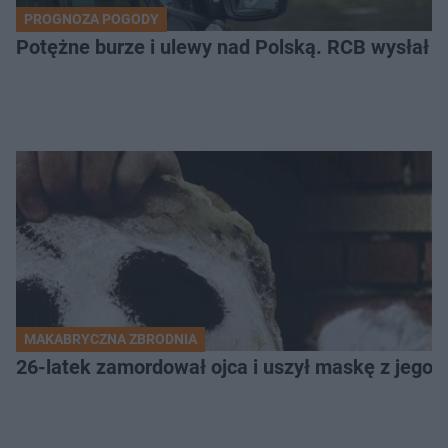
PROGNOZA POGODY
Potężne burze i ulewy nad Polską. RCB wysłał 
MAKABRYCZNA ZBRODNIA
26-latek zamordował ojca i uszył maskę z jego 