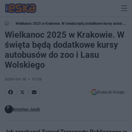
Wielkanoc 2025 w Krakowie. W święta będą dodatkowe kursy autobusów
do zoo i Lasu Wolskiego
Wielkanoc 2025 w Krakowie. W
święta będą dodatkowe kursy
autobusów do zoo i Lasu
Wolskiego
2025-04-18
17:58
Dodaj do Google
Krystian Janik
Jak przekazał Zarząd Transportu Publicznego w