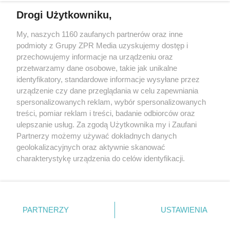
Drogi Użytkowniku,
My, naszych 1160 zaufanych partnerów oraz inne
Żaden utwór zamieszczony w serwisie nie może być powielany i
podmioty z Grupy ZPR Media uzyskujemy dostęp i
rozpowszechniany lub dalej rozpowszechniany w jakikolwiek sposób (w
przechowujemy informacje na urządzeniu oraz
tym także elektroniczny lub mechaniczny) na jakimkolwiek polu
eksploatacji w jakiejkolwiek formie, włącznie z umieszczaniem w
przetwarzamy dane osobowe, takie jak unikalne
Internecie bez pisemnej zgody właściciela praw. Jakiekolwiek użycie lub
identyfikatory, standardowe informacje wysyłane przez
wykorzystanie utworów w całości lub w części z naruszeniem prawa,
tzn. bez właściwej zgody, jest zabronione pod groźbą kary i może być
urządzenie czy dane przeglądania w celu zapewniania
ścigane prawnie.
spersonalizowanych reklam, wybór spersonalizowanych
treści, pomiar reklam i treści, badanie odbiorców oraz
ulepszanie usług. Za zgodą Użytkownika my i Zaufani
Partnerzy możemy używać dokładnych danych
geolokalizacyjnych oraz aktywnie skanować
charakterystykę urządzenia do celów identyfikacji.
Ponieważ cenimy Twoją prywatność, prosimy o zgodę na
O nas
korzystanie z tych technologii poprzez kliknięcie
Informacje prawne
„Akceptuję”. Zgoda jest dobrowolna i zawsze możesz ją
zmienić/wycofać klikając przycisk ustawień prywatności
PARTNERZY
USTAWIENIA
Nasze serwisy
znajdujący się w lewym dolnym rogu strony
. Niektóre
rodzaje przetwarzania danych nie wymagają zgody