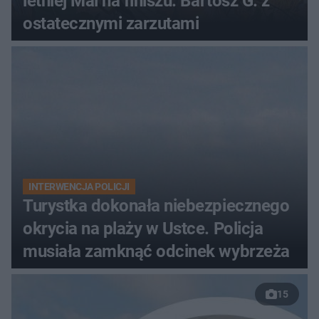
letniej Mai na finiszu. Bartosz G. z
ostatecznymi zarzutami
INTERWENCJA POLICJI
Turystka dokonała niebezpiecznego
okrycia na plaży w Ustce. Policja
musiała zamknąć odcinek wybrzeża
15