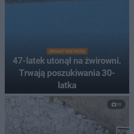
DRAMAT NAD WODĄ
47-latek utonął na żwirowni.
Trwają poszukiwania 30-
latka
10