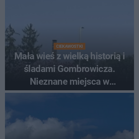
CIEKAWOSTKI
Mała wieś z wielką historią i
śladami Gombrowicza.
Nieznane miejsca w
Świętokrzyskiem