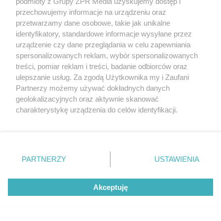
podmioty z Grupy ZPR Media uzyskujemy dostęp i
Dramat w Kamiennej Górze. 15-latek
przechowujemy informacje na urządzeniu oraz
zaatakowany ostrym narzędziem
przetwarzamy dane osobowe, takie jak unikalne
identyfikatory, standardowe informacje wysyłane przez
urządzenie czy dane przeglądania w celu zapewniania
spersonalizowanych reklam, wybór spersonalizowanych
treści, pomiar reklam i treści, badanie odbiorców oraz
ulepszanie usług. Za zgodą Użytkownika my i Zaufani
Partnerzy możemy używać dokładnych danych
geolokalizacyjnych oraz aktywnie skanować
charakterystykę urządzenia do celów identyfikacji.
Ponieważ cenimy Twoją prywatność, prosimy o zgodę na
korzystanie z tych technologii poprzez kliknięcie
„Akceptuję”. Zgoda jest dobrowolna i zawsze możesz ją
NIEWIARYGODNE!
zmienić/wycofać klikając przycisk ustawień prywatności
PARTNERZY
USTAWIENIA
Wkurzony rolnik zaorał świeży asfalt w
znajdujący się w lewym dolnym rogu strony
. Niektóre
rodzaje przetwarzania danych nie wymagają zgody
Gliwicach. Nagranie z demolką podbija sieć
Akceptuję
użytkownika, ale masz prawo sprzeciwić się takiemu
przetwarzaniu. Preferencje będą miały zastosowanie tylko
na tej witrynie.