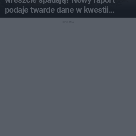
wreszcie spadają? Nowy raport
podaje twarde dane w kwestii
kupna i wynajmu