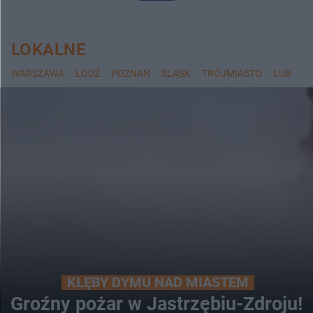
LOKALNE
WARSZAWA
ŁÓDŹ
POZNAŃ
ŚLĄSK
TRÓJMIASTO
LUBLIN
KŁĘBY DYMU NAD MIASTEM
Groźny pożar w Jastrzębiu-Zdroju!