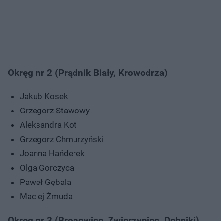
Okręg nr 2 (Prądnik Biały, Krowodrza)
Jakub Kosek
Grzegorz Stawowy
Aleksandra Kot
Grzegorz Chmurzyński
Joanna Hańderek
Olga Gorczyca
Paweł Gębala
Maciej Żmuda
Okręg nr 3 (Bronowice, Zwierzyniec, Dębniki)