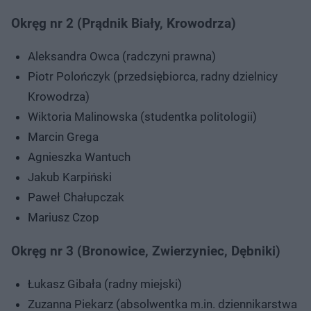
Okręg nr 2 (Prądnik Biały, Krowodrza)
Aleksandra Owca (radczyni prawna)
Piotr Polończyk (przedsiębiorca, radny dzielnicy
Krowodrza)
Wiktoria Malinowska (studentka politologii)
Marcin Grega
Agnieszka Wantuch
Jakub Karpiński
Paweł Chałupczak
Mariusz Czop
Okręg nr 3 (Bronowice, Zwierzyniec, Dębniki)
Łukasz Gibała (radny miejski)
Zuzanna Piekarz (absolwentka m.in. dziennikarstwa