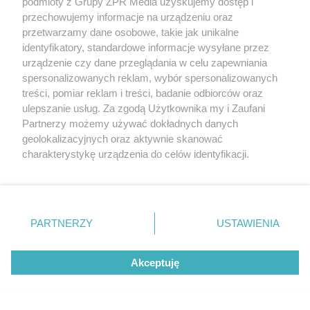
podmioty z Grupy ZPR Media uzyskujemy dostęp i
Zbigniew Ulmaniec
przechowujemy informacje na urządzeniu oraz
Edyta Nowak
przetwarzamy dane osobowe, takie jak unikalne
Łukasz Warcholiński
identyfikatory, standardowe informacje wysyłane przez
urządzenie czy dane przeglądania w celu zapewniania
Ryszard Pilch
spersonalizowanych reklam, wybór spersonalizowanych
San Kocoń
treści, pomiar reklam i treści, badanie odbiorców oraz
ulepszanie usług. Za zgodą Użytkownika my i Zaufani
Okręg nr 7 (Bieńczyce, Nowa Huta)
Partnerzy możemy używać dokładnych danych
geolokalizacyjnych oraz aktywnie skanować
Bogumiła Drabik
charakterystykę urządzenia do celów identyfikacji.
Ponieważ cenimy Twoją prywatność, prosimy o zgodę na
Sławomir Pietrzyk
korzystanie z tych technologii poprzez kliknięcie
Monika Frenkiel
„Akceptuję”. Zgoda jest dobrowolna i zawsze możesz ją
Magdalena Mazurkiewicz
zmienić/wycofać klikając przycisk ustawień prywatności
PARTNERZY
USTAWIENIA
Bożena Grzegorzek
znajdujący się w lewym dolnym rogu strony
. Niektóre
rodzaje przetwarzania danych nie wymagają zgody
Mariusz Skórski
Akceptuję
użytkownika, ale masz prawo sprzeciwić się takiemu
Sebastian Piekarek
przetwarzaniu. Preferencje będą miały zastosowanie tylko
na tej witrynie.
POLECANY ARTYKUŁ: