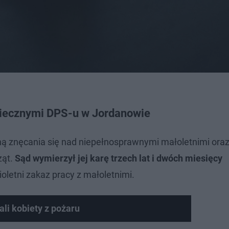
piecznymi DPS-u w Jordanowie
ną znęcania się nad niepełnosprawnymi małoletnimi ora
ząt.
Sąd wymierzył jej karę trzech lat i dwóch miesięcy
letni zakaz pracy z małoletnimi.
li kobiety z pożaru