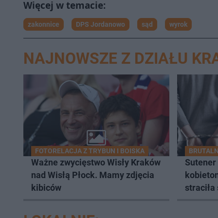
d
u
zakonnice
DPS Jordanowo
sąd
wyrok
NAJNOWSZE Z DZIAŁU K
FOTORELACJA Z TRYBUN I BOISKA
BRUTALN
Ważne zwycięstwo Wisły Kraków
Sutener 
nad Wisłą Płock. Mamy zdjęcia
kobietom
kibiców
straciła