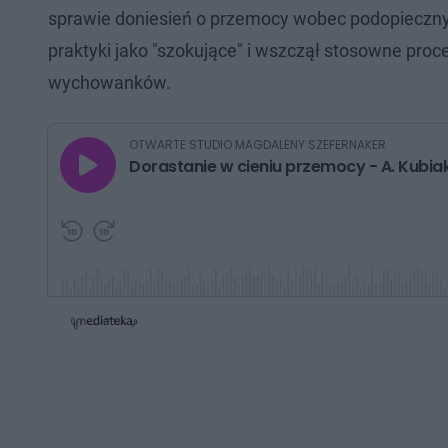
sprawie doniesień o przemocy wobec podopieczny
praktyki jako "szokujące" i wszczął stosowne pro
wychowanków.
G
OTWARTE STUDIO MAGDALENY SZEFERNAKER
r
Dorastanie w cieniu przemocy - A. Kubia
a
j
P
P
r
r
z
z
e
e
w
w
i
i
ń
ń
1
1
0
0
s
s
d
d
o
o
t
p
u
r
ł
z
u
o