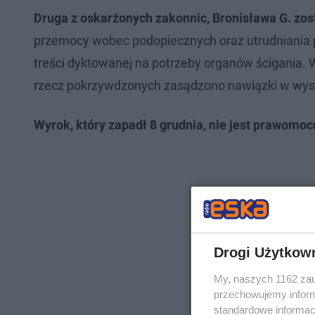
Druga z oskarżonych zakonnic, Bronisława G. zost
przemocy wobec podopiecznych oraz utrudniania 
treści dyktowanej na potrzeby organów ścigania. W
rzecz pokrzywdzonych zasądzono nawiązki w wysoko
Wyrok, który zapadł 8 grudnia, nie jest prawomoc
Drogi Użytkow
My, naszych 1162 zau
przechowujemy informa
standardowe informac