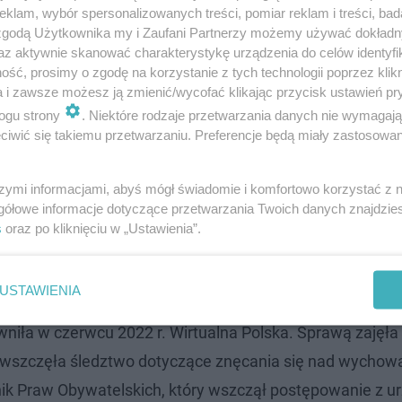
klam, wybór spersonalizowanych treści, pomiar reklam i treści, bad
 zgodą Użytkownika my i Zaufani Partnerzy możemy używać dokład
az aktywnie skanować charakterystykę urządzenia do celów identyfi
ść, prosimy o zgodę na korzystanie z tych technologii poprzez klikn
a i zawsze możesz ją zmienić/wycofać klikając przycisk ustawień pr
ogu strony
. Niektóre rodzaje przetwarzania danych nie wymagaj
iwić się takiemu przetwarzaniu. Preferencje będą miały zastosowanie
owej w Krakowie Oliwia Bożek-Michalec, obie skazane b
owie, gdzie miały sprawować opiekę nad niepełnospra
szymi informacjami, abyś mógł świadomie i komfortowo korzystać z
jonowa w Suchej Beskidzkiej ustaliła w toku śledztwa, 
gółowe informacje dotyczące przetwarzania Twoich danych znajdzi
ązać podopiecznych do łóżek, zamykać ich w klatkach, 
s
oraz po kliknięciu w „Ustawienia”.
USTAWIENIA
 DPS prowadzonego przez siostry prezentki, czyli Zgrom
niła w czerwcu 2022 r. Wirtualna Polska. Sprawą zajęła 
a wszczęła śledztwo dotyczące znęcania się nad wychow
ik Praw Obywatelskich, który wszczął postępowanie z u