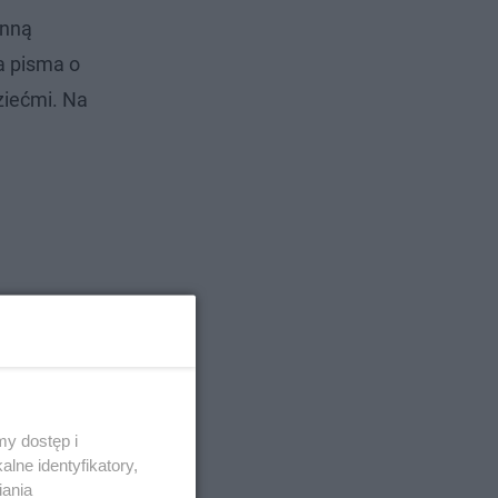
inną
a pisma o
ziećmi. Na
y dostęp i
lne identyfikatory,
iania