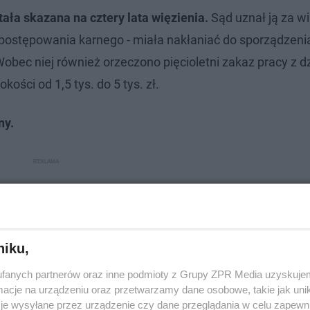
ała skazana na cztery lata więzienia.
Sąd uznał ją za w
postępowania karnego - miała nakłaniać do sporządzeni
obec niej również orzeczono pięcioletni zakaz pracy z d
ści od 1,5 tys. do 5 tys. zł.
ny.
niku,
fanych partnerów oraz inne podmioty z Grupy ZPR Media uzyskujem
cje na urządzeniu oraz przetwarzamy dane osobowe, takie jak unika
je wysyłane przez urządzenie czy dane przeglądania w celu zapewn