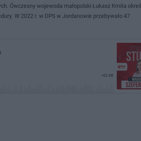
ch. Ówczesny wojewoda małopolski Łukasz Kmita określ
cedury. W 2022 r. w DPS w Jordanowie przebywało 47
k
P
-
42:48
o
z
o
s
t
a
ł
y
c
z
a