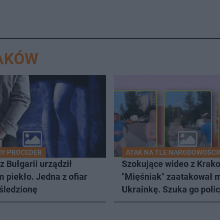
s
Â
RAKÓW
Y PROCEDER
ATAK NA TLE NARODOWOŚC
z Bułgarii urządził
Szokujące wideo z Krak
 piekło. Jedna z ofiar
"Mięśniak" zaatakował 
 śledzionę
Ukrainkę. Szuka go polic