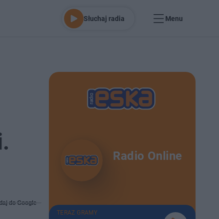
Słuchaj radia
Menu
.
Radio Online
daj do Google
TERAZ GRAMY