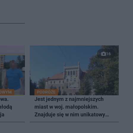
16
IOWYM
PODRÓŻE
owa.
Jest jednym z najmniejszych
młodą
miast w woj. małopolskim.
ja
Znajduje się w nim unikatowy
pałac