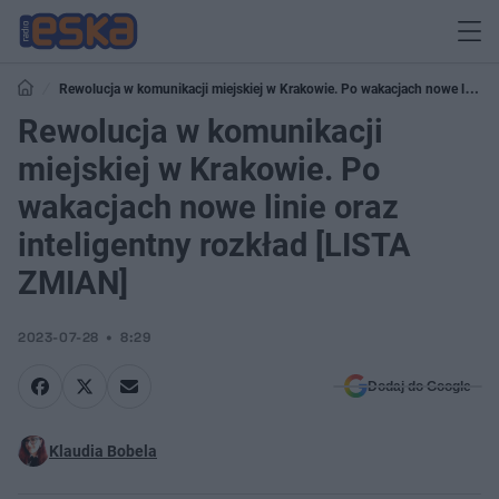
Rewolucja w komunikacji miejskiej w Krakowie. Po wakacjach nowe linie
oraz inteligentny rozkład [LISTA ZMIAN]
Rewolucja w komunikacji
miejskiej w Krakowie. Po
wakacjach nowe linie oraz
inteligentny rozkład [LISTA
ZMIAN]
2023-07-28
8:29
Dodaj do Google
Klaudia Bobela