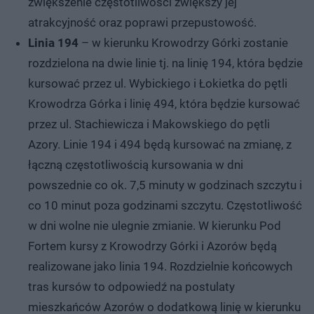
zwiększenie częstotliwości zwiększy jej
atrakcyjność oraz poprawi przepustowość.
Linia 194
– w kierunku Krowodrzy Górki zostanie
rozdzielona na dwie linie tj. na linię 194, która będzie
kursować przez ul. Wybickiego i Łokietka do pętli
Krowodrza Górka i linię 494, która będzie kursować
przez ul. Stachiewicza i Makowskiego do pętli
Azory. Linie 194 i 494 będą kursować na zmianę, z
łączną częstotliwością kursowania w dni
powszednie co ok. 7,5 minuty w godzinach szczytu i
co 10 minut poza godzinami szczytu. Częstotliwość
w dni wolne nie ulegnie zmianie. W kierunku Pod
Fortem kursy z Krowodrzy Górki i Azorów będą
realizowane jako linia 194. Rozdzielnie końcowych
tras kursów to odpowiedź na postulaty
mieszkańców Azorów o dodatkową linię w kierunku