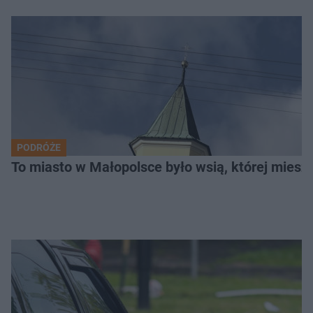
PODRÓŻE
To miasto w Małopolsce było wsią, której mieszk