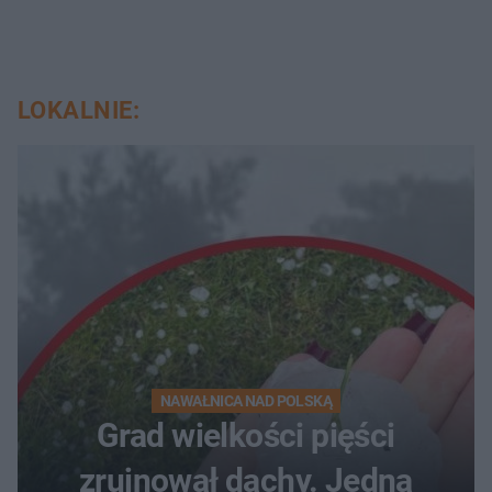
LOKALNIE:
NAWAŁNICA NAD POLSKĄ
Grad wielkości pięści
zrujnował dachy. Jedna