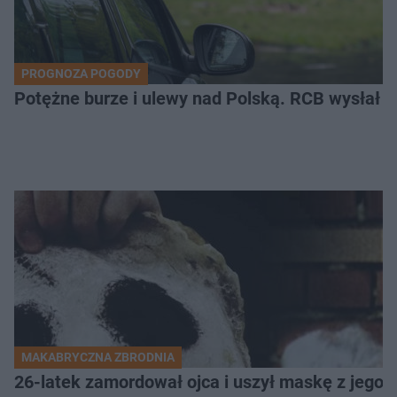
PROGNOZA POGODY
Potężne burze i ulewy nad Polską. RCB wysłał 
MAKABRYCZNA ZBRODNIA
26-latek zamordował ojca i uszył maskę z jego 