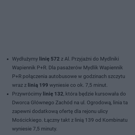
Wydłużymy
linię 572
z Al. Przyjaźni do Mydlniki
Wapiennik P+R. Dla pasażerów Mydlik Wapiennik
P+R połączenia autobusowe w godzinach szczytu
wraz z
linią 199
wyniesie co ok. 7,5 minut.
Przywrócimy
linię 132
, która będzie kursowała do
Dworca Głównego Zachód na ul. Ogrodową, linia ta
zapewni dodatkową ofertę dla rejonu ulicy
Mościckiego. Łączny takt z linią 139 od Kombinatu
wyniesie 7,5 minuty.