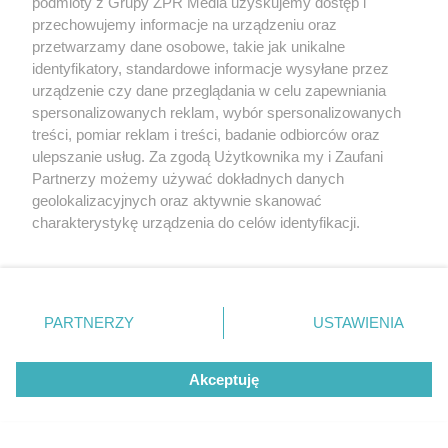
podmioty z Grupy ZPR Media uzyskujemy dostęp i
przechowujemy informacje na urządzeniu oraz
przetwarzamy dane osobowe, takie jak unikalne
identyfikatory, standardowe informacje wysyłane przez
urządzenie czy dane przeglądania w celu zapewniania
spersonalizowanych reklam, wybór spersonalizowanych
treści, pomiar reklam i treści, badanie odbiorców oraz
ulepszanie usług. Za zgodą Użytkownika my i Zaufani
Partnerzy możemy używać dokładnych danych
INTERWENCJA POLICJI
geolokalizacyjnych oraz aktywnie skanować
Turystka dokonała niebezpiecznego okrycia
charakterystykę urządzenia do celów identyfikacji.
Ponieważ cenimy Twoją prywatność, prosimy o zgodę na
na plaży w Ustce. Policja musiała zamknąć
korzystanie z tych technologii poprzez kliknięcie
odcinek wybrzeża
„Akceptuję”. Zgoda jest dobrowolna i zawsze możesz ją
zmienić/wycofać klikając przycisk ustawień prywatności
PARTNERZY
USTAWIENIA
znajdujący się w lewym dolnym rogu strony
. Niektóre
15
rodzaje przetwarzania danych nie wymagają zgody
Akceptuję
użytkownika, ale masz prawo sprzeciwić się takiemu
przetwarzaniu. Preferencje będą miały zastosowanie tylko
na tej witrynie.